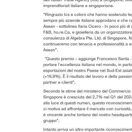
imprenditoriali italiane e singaporiane.
“Ringrazio Ics e coloro che hanno sostenuto Ieg 
sempre più aziende italiane approdano e che ra
Asean - sottolinea Ilaria Cicero - In poco più di
F&B, ho.re.Ca. e gioielleria da un organizzatore
consulenza di Algebra Pte. Ltd. di Singapore. Nu
continueremo con tenacia e professionalità a e
Asean”.
"Questo premio – aggiunge Francesco Santa - 
portare l'eccellenza italiana nel mondo, in part
esportazioni del nostro Paese nel Sud-Est asiat
(+16,9%). È il risultato del lavoro e della passi
partner e clienti”.
Secondo le stime del ministero del Commercio e 
Singapore è cresciuta del 2,7% nel Q1 del 202
alla luce di questi numeri, questo riconosciment
ci motiva ad affrontare il mercato con curiosità,
è vincente anche lontano dal nostro headquarte
gruppo”.
Intanto arriva un altro importante riconosciment