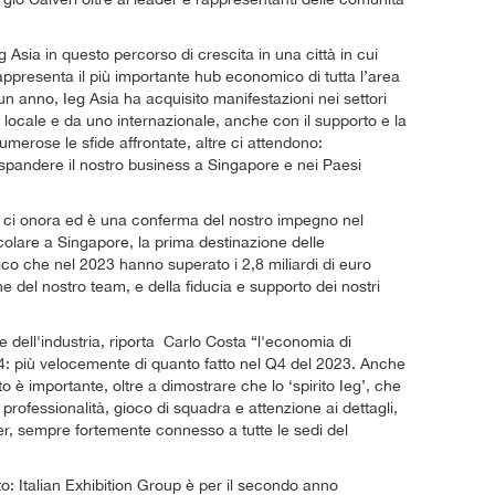
Asia in questo percorso di crescita in una città in cui
ppresenta il più importante hub economico di tutta l’area
 un anno, Ieg Asia ha acquisito manifestazioni nei settori
 locale e da uno internazionale, anche con il supporto e la
merose le sfide affrontate, altre ci attendono:
spandere il nostro business a Singapore e nei Paesi
ci onora ed è una conferma del nostro impegno nel
icolare a Singapore, la prima destinazione delle
ico che nel 2023 hanno superato i 2,8 miliardi di euro
one del nostro team, e della fiducia e supporto dei nostri
dell'industria, riporta Carlo Costa “l'economia di
4: più velocemente di quanto fatto nel Q4 del 2023. Anche
o è importante, oltre a dimostrare che lo ‘spirito Ieg’, che
 professionalità, gioco di squadra e attenzione ai dettagli,
r, sempre fortemente connesso a tutte le sedi del
o: Italian Exhibition Group è per il secondo anno