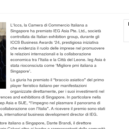
L'Iccs, la Camera di Commercio Italiana a
Singapore ha premiato IEG Asia Pte. Ltd., società
controllata da Italian exhibition group, durante gli
ICCS Business Awards ‘24, prestigiosa iniziativa
che evidenzia il ruolo delle imprese nel promuovere
le relazioni internazionali e la collaborazione
economica tra l’Italia e la Città del Leone. Ieg Asia è
stata rioconsciuta come ‘Migliore pmi italiana a
Singapore’.
La giuria ha premiato il “braccio asiatico” del primo
player fieristico italiano per manifestazioni
organizzate direttamente, per i suoi investimenti nel
ences and exhibitions di Singapore. In particolare nella
gep Asia e SIJE, “l’impegno nel plasmare il panorama di
ollaborazione con l’Italia”. A ricevere il premio sono stati
a, international business development director di IEG.
re italiano a Singapore, Dante Brandi, il direttore
rgio Calveri oltre ai leader e rappresentanti delle comunità