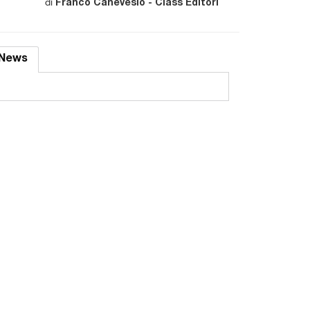
di
Franco Canevesio - Class Editori
News