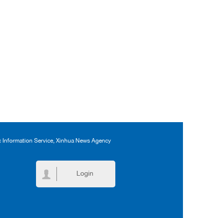
ic Information Service, Xinhua News Agency
Login