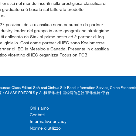
fieristici nel mondo inseriti nella prestigiosa classifica di
a graduatoria è basata sul fatturato prodotto
ri.
 27 posizioni della classifica sono occupate da partner
 industry leader del gruppo in aree geografiche strategiche
i collocato da Stax al primo posto ed è partner di Ieg
e del gioiello. Così come partner di IEG sono Koelnmesse
tner di IEG in Messico e Canada. Presente in classifica
tico vicentino di IEG organizza Focus on PCB.
Source): Class Editori SpA and Xinhua Silk Road Information Service, China Econom
：CLASS EDITORI S.p.A. 和 新华社中国经济信息社“新华丝路”平台
Chi siamo
Contatti
Informativa privacy
Norme d'utilizzo