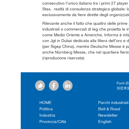
consecutivo l’unico italiano tra i primi 27 player 
Stax, realtà di consulenza strategica globale: l
esclusivamente da fiere dirette degli organizzato
Rilevante anche il fatto che quattro delle prime
industriali o commerciali di Ieg che proietta le
come Medio Oriente e Americhe. Informa è infatt
con Jgt in Dubai dedicata alla filiera dell’oro 
(per Sigep China), mentre Deutsche Messe è par
anche Nürnberg Messe, che nel quartiere fieris
(riproduzione riservata)
Fonti (
信息来源
HOME
Parchi industriali
Politica
Belt & Road
Industria
Newsletter
Provincia/Città
English