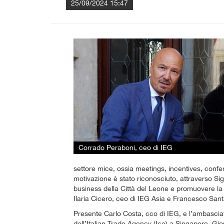
25/09/2024 15:47
Corrado Peraboni, ceo di IEG
settore mice, ossia meetings, incentives, confer
motivazione è stato riconosciuto, attraverso Si
business della Città del Leone e promuovere la c
Ilaria Cicero, ceo di IEG Asia e Francesco Sant
Presente Carlo Costa, cco di IEG, e l’ambasciato
dell’Italian Trade Agency (Ice) a Singapore, Gio