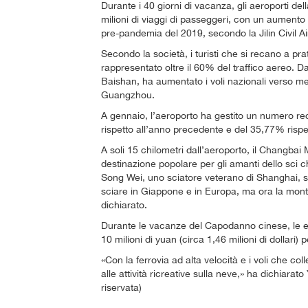
Durante i 40 giorni di vacanza, gli aeroporti del
milioni di viaggi di passeggeri, con un aumento 
pre-pandemia del 2019, secondo la Jilin Civil 
Secondo la società, i turisti che si recano a pra
rappresentato oltre il 60% del traffico aereo. 
Baishan, ha aumentato i voli nazionali verso 
Guangzhou.
A gennaio, l’aeroporto ha gestito un numero r
rispetto all’anno precedente e del 35,77% rispe
A soli 15 chilometri dall’aeroporto, il Changba
destinazione popolare per gli amanti dello sci ch
Song Wei, uno sciatore veterano di Shanghai, sc
sciare in Giappone e in Europa, ma ora la mon
dichiarato.
Durante le vacanze del Capodanno cinese, le ent
10 milioni di yuan (circa 1,46 milioni di dollari)
«Con la ferrovia ad alta velocità e i voli che co
alle attività ricreative sulla neve,» ha dichiara
riservata)