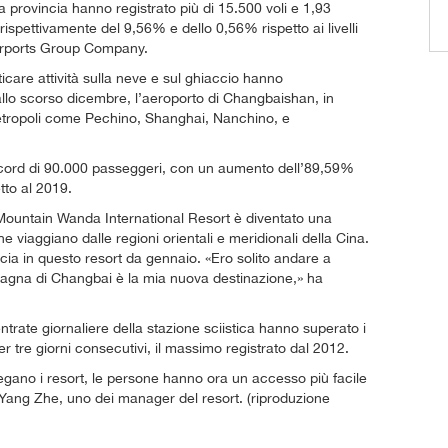
la provincia hanno registrato più di 15.500 voli e 1,93
rispettivamente del 9,56% e dello 0,56% rispetto ai livelli
Airports Group Company.
ticare attività sulla neve e sul ghiaccio hanno
Dallo scorso dicembre, l’aeroporto di Changbaishan, in
metropoli come Pechino, Shanghai, Nanchino, e
ecord di 90.000 passeggeri, con un aumento dell’89,59%
tto al 2019.
i Mountain Wanda International Resort è diventato una
e viaggiano dalle regioni orientali e meridionali della Cina.
ia in questo resort da gennaio. «Ero solito andare a
tagna di Changbai è la mia nuova destinazione,» ha
rate giornaliere della stazione sciistica hanno superato i
 per tre giorni consecutivi, il massimo registrato dal 2012.
llegano i resort, le persone hanno ora un accesso più facile
to Yang Zhe, uno dei manager del resort. (riproduzione