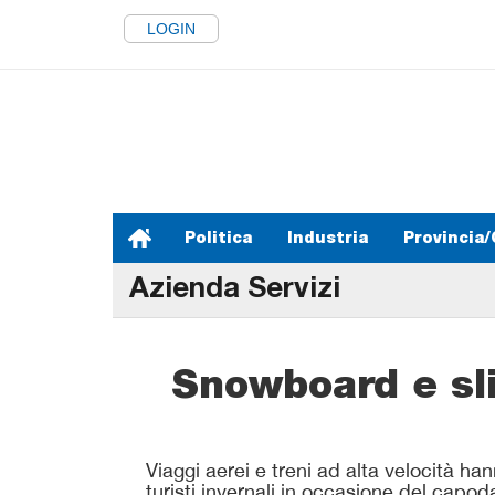
LOGIN
Politica
Industria
Provincia/
Azienda Servizi
Snowboard e sli
Viaggi aerei e treni ad alta velocità han
turisti invernali in occasione del cap