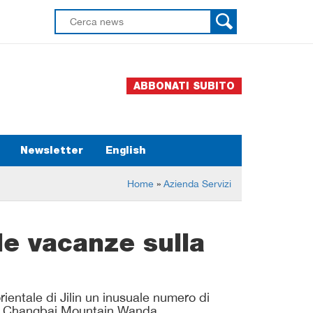
ABBONATI SUBITO
Newsletter
English
Home
»
Azienda Servizi
le vacanze sulla
orientale di Jilin un inusuale numero di
a il Changbai Mountain Wanda