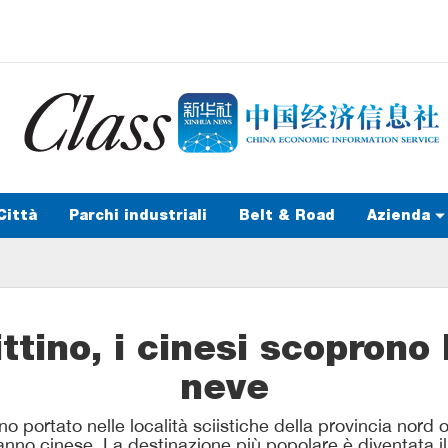
Città
Parchi industriali
Belt & Road
Azienda
ttino, i cinesi scoprono 
neve
no portato nelle località sciistiche della provincia nord 
odanno cinese. La destinazione più popolare è diventat