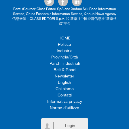
Fonti (Source): Class Editori SpA and Xinhua Silk Road Information
Service, China Economic Information Service, Xinhua News Agency
信息来源：CLASS EDITORI S.p.A. 和 新华社中国经济信息社“新华丝
路”平台
HOME
Politica
Industria
Provincia/Città
Parchi industriali
Belt & Road
Newsletter
English
Chi siamo
Contatti
Informativa privacy
Norme d'utilizzo
Login