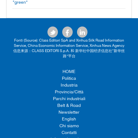
"green"
Fonti (Source): Class Editori SpA and Xinhua Silk Road Information
Service, China Economic Information Service, Xinhua News Agency
信息来源：CLASS EDITORI S.p.A. 和 新华社中国经济信息社“新华丝
路”平台
HOME
Politica
Industria
Provincia/Città
Parchi industriali
Belt & Road
Newsletter
English
Chi siamo
Contatti