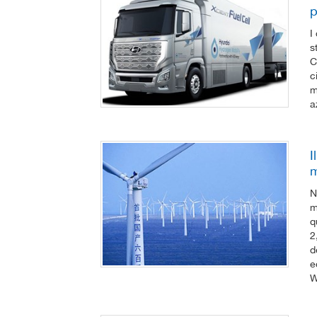
p
I
s
C
c
m
a
I
m
N
m
q
2
d
e
W