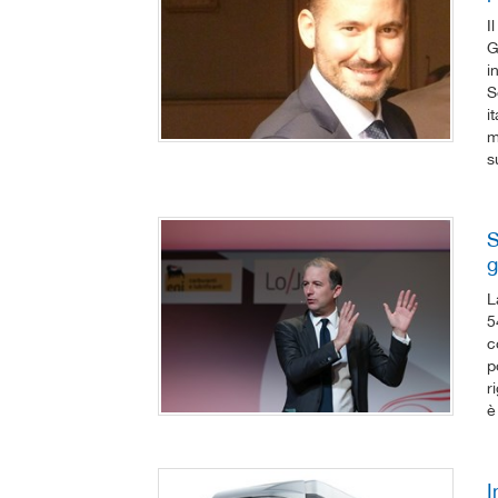
I
G
i
S
i
m
s
S
g
L
5
c
p
r
è
I