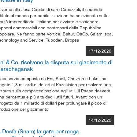
nsieme alla Jesa Capital di saro Capozzoli, il secondo
stituto al mondo per capitalizzazione ha selezionato sette
ealtà imprenditoriali italiane per avviare e sostenere
apporti commerciali con controparti della Repubblica
opolare. Ne fanno parte Vortice, Baltur, OaCp, Salami spa,
echnology and Service, Tuboden, Dropsa
17/12/2020
ni & Co. risolvono la disputa sul giacimento di
arachaganak
l consorzio composto da Eni, Shell, Chevron e Lukoil ha
agato 1,3 miliardi di dollari al Kazakistan per risolvere una
isputa sulla compartecipazione agli utili. Il Paese riceverà
na percentuale più alta degli utili futuri. Avanti con un
rogetto da 1 miliardo di dollari per prolungare il picco di
roduzione del giacimento
14/12/2020
 Desfa (Snam) la gara per mega