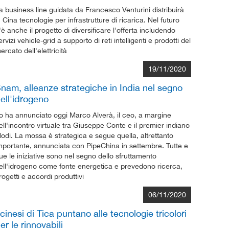
a business line guidata da Francesco Venturini distribuirà
n Cina tecnologie per infrastrutture di ricarica. Nel futuro
'è anche il progetto di diversificare l'offerta includendo
ervizi vehicle-grid a supporto di reti intelligenti e prodotti del
ercato dell'elettricità
19/11/2020
nam, alleanze strategiche in India nel segno
ell'idrogeno
o ha annunciato oggi Marco Alverà, il ceo, a margine
ell'incontro virtuale tra Giuseppe Conte e il premier indiano
odi. La mossa è strategica e segue quella, altrettanto
mportante, annunciata con PipeChina in settembre. Tutte e
ue le iniziative sono nel segno dello sfruttamento
ell'idrogeno come fonte energetica e prevedono ricerca,
rogetti e accordi produttivi
06/11/2020
 cinesi di Tica puntano alle tecnologie tricolori
er le rinnovabili