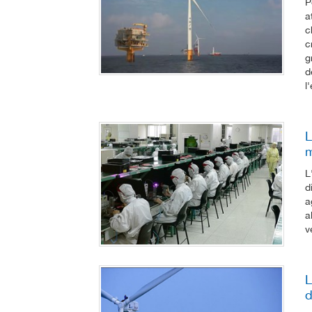
P
a
c
c
g
d
l
L
m
L
d
a
a
v
L
d