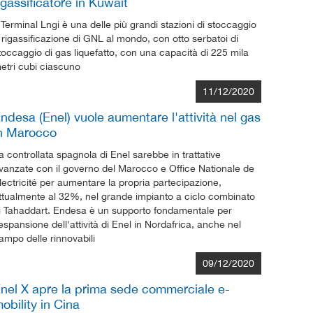
igassificatore in Kuwait
l Terminal Lngi è una delle più grandi stazioni di stoccaggio
 rigassificazione di GNL al mondo, con otto serbatoi di
toccaggio di gas liquefatto, con una capacità di 225 mila
etri cubi ciascuno
11/12/2020
ndesa (Enel) vuole aumentare l'attività nel gas
n Marocco
a controllata spagnola di Enel sarebbe in trattative
vanzate con il governo del Marocco e Office Nationale de
lectricité per aumentare la propria partecipazione,
ttualmente al 32%, nel grande impianto a ciclo combinato
i Tahaddart. Endesa è un supporto fondamentale per
'espansione dell'attività di Enel in Nordafrica, anche nel
ampo delle rinnovabili
09/12/2020
nel X apre la prima sede commerciale e-
obility in Cina