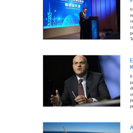
I
i
r
r
p
T
E
K
I
p
d
u
p
p
A