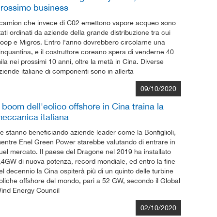
rossimo business
 camion che invece di C02 emettono vapore acqueo sono
tati ordinati da aziende della grande distribuzione tra cui
oop e Migros. Entro l'anno dovrebbero circolarne una
inquantina, e il costruttore coreano spera di venderne 40
ila nei prossimi 10 anni, oltre la metà in Cina. Diverse
ziende italiane di componenti sono in allerta
09/10/2020
l boom dell'eolico offshore in Cina traina la
eccanica italiana
e stanno beneficiando aziende leader come la Bonfiglioli,
entre Enel Green Power starebbe valutando di entrare in
uel mercato. Il paese del Dragone nel 2019 ha installato
,4GW di nuova potenza, record mondiale, ed entro la fine
el decennio la Cina ospiterà più di un quinto delle turbine
oliche offshore del mondo, pari a 52 GW, secondo il Global
ind Energy Council
02/10/2020