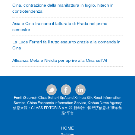
Cina, contrazione della manifattura in luglio, hitech in
controtendenza
Asia e Cina trainano il fatturato di Prada nel primo
semestre
La Luce Ferrari fa il tutto esaurito grazie alla domanda in
Cina
Alleanza Meta e Nividia per aprire alla Cina sull'AI
Fonti (Source): Class Editori SpA and Xinhua Silk Road Information
Service, China Economic Information Service, Xinhua News Agency
信息来源：CLASS EDITORI S.p.A. 和 新华社中国经济信息社“新华丝
路”平台
HOME
Politica