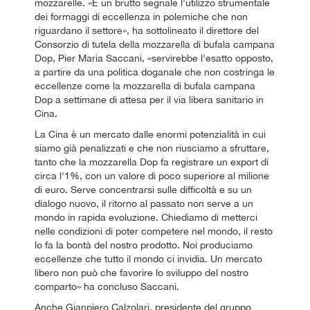
mozzarelle. «È un brutto segnale l'utilizzo strumentale
dei formaggi di eccellenza in polemiche che non
riguardano il settore», ha sottolineato il direttore del
Consorzio di tutela della mozzarella di bufala campana
Dop, Pier Maria Saccani, «servirebbe l'esatto opposto,
a partire da una politica doganale che non costringa le
eccellenze come la mozzarella di bufala campana
Dop a settimane di attesa per il via libera sanitario in
Cina.
La Cina è un mercato dalle enormi potenzialità in cui
siamo già penalizzati e che non riusciamo a sfruttare,
tanto che la mozzarella Dop fa registrare un export di
circa l'1%, con un valore di poco superiore al milione
di euro. Serve concentrarsi sulle difficoltà e su un
dialogo nuovo, il ritorno al passato non serve a un
mondo in rapida evoluzione. Chiediamo di metterci
nelle condizioni di poter competere nel mondo, il resto
lo fa la bontà del nostro prodotto. Noi produciamo
eccellenze che tutto il mondo ci invidia. Un mercato
libero non può che favorire lo sviluppo del nostro
comparto» ha concluso Saccani.
Anche Gianpiero Calzolari, presidente del gruppo