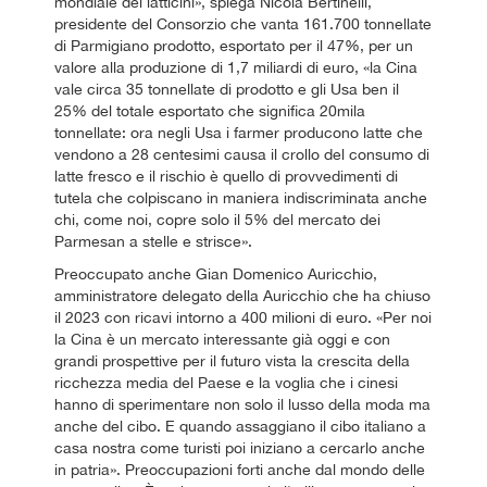
mondiale dei latticini», spiega Nicola Bertinelli,
presidente del Consorzio che vanta 161.700 tonnellate
di Parmigiano prodotto, esportato per il 47%, per un
valore alla produzione di 1,7 miliardi di euro, «la Cina
vale circa 35 tonnellate di prodotto e gli Usa ben il
25% del totale esportato che significa 20mila
tonnellate: ora negli Usa i farmer producono latte che
vendono a 28 centesimi causa il crollo del consumo di
latte fresco e il rischio è quello di provvedimenti di
tutela che colpiscano in maniera indiscriminata anche
chi, come noi, copre solo il 5% del mercato dei
Parmesan a stelle e strisce».
Preoccupato anche Gian Domenico Auricchio,
amministratore delegato della Auricchio che ha chiuso
il 2023 con ricavi intorno a 400 milioni di euro. «Per noi
la Cina è un mercato interessante già oggi e con
grandi prospettive per il futuro vista la crescita della
ricchezza media del Paese e la voglia che i cinesi
hanno di sperimentare non solo il lusso della moda ma
anche del cibo. E quando assaggiano il cibo italiano a
casa nostra come turisti poi iniziano a cercarlo anche
in patria». Preoccupazioni forti anche dal mondo delle