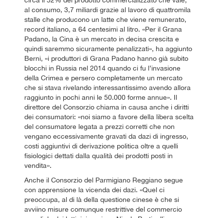
circa il 52% del prodotto commercializzato che vale,
al consumo, 3,7 miliardi grazie al lavoro di quattromila
stalle che producono un latte che viene remunerato,
record italiano, a 64 centesimi al litro. «Per il Grana
Padano, la Cina è un mercato in decisa crescita e
quindi saremmo sicuramente penalizzati», ha aggiunto
Berni, «i produttori di Grana Padano hanno già subito
blocchi in Russia nel 2014 quando ci fu l’invasione
della Crimea e persero completamente un mercato
che si stava rivelando interessantissimo avendo allora
raggiunto in pochi anni le 50.000 forme annue». Il
direttore del Consorzio chiama in causa anche i diritti
dei consumatori: «noi siamo a favore della libera scelta
del consumatore legata a prezzi corretti che non
vengano eccessivamente gravati da dazi di ingresso,
costi aggiuntivi di derivazione politica oltre a quelli
fisiologici dettati dalla qualità dei prodotti posti in
vendita».
Anche il Consorzio del Parmigiano Reggiano segue
con apprensione la vicenda dei dazi. «Quel ci
preoccupa, al di là della questione cinese è che si
avviino misure comunque restrittive del commercio