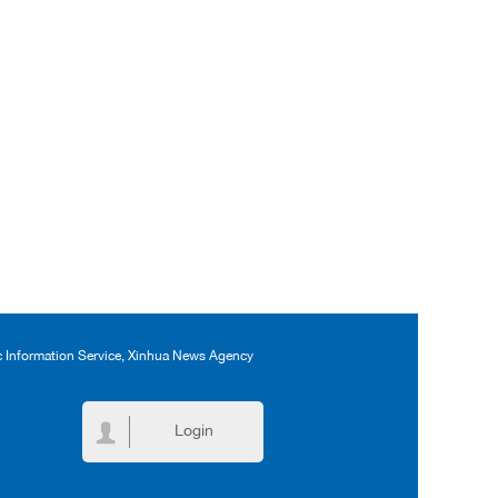
ic Information Service, Xinhua News Agency
Login