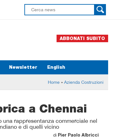
ABBONATI SUBITO
Newsletter
English
Home
»
Azienda Costruzioni
brica a Chennai
rto una rappresentanza commerciale nel
diano e di quelli vicino
di
Pier Paolo Albricci