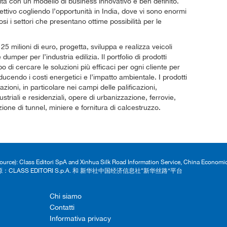
ltà con un modello di business innovativo e ben definito.
iettivo cogliendo l’opportunità in India, dove vi sono enormi
 i settori che presentano ottime possibilità per le
25 milioni di euro, progetta, sviluppa e realizza veicoli
umper per l’industria edilizia. Il portfolio di prodotti
o di cercare le soluzioni più efficaci per ogni cliente per
iducendo i costi energetici e l’impatto ambientale. I prodotti
azioni, in particolare nei campi delle palificazioni,
striali e residenziali, opere di urbanizzazione, ferrovie,
zione di tunnel, miniere e fornitura di calcestruzzo.
Source): Class Editori SpA and Xinhua Silk Road Information Service, China Econom
：CLASS EDITORI S.p.A. 和 新华社中国经济信息社“新华丝路”平台
Chi siamo
Contatti
Informativa privacy