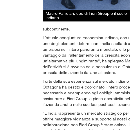
Mauro Palliciari, ceo di Fiori Group e il socio
indiano
subcontinente.
L’attuale congiuntura economica indiana, con u
uno degli elementi determinanti nella scelta di 
ambiziosi nell’intero panorama mondiale, e le p
vantaggio dal rallentamento della crescita econo
un’alternativa più lungimirante", ha spiegato Mau
dell’attività si è avvalso della consulenza di O
crescita delle aziende italiane all’estero.
Forte della sua esperienza sul mercato indiano 
Octagona ha gestito e coordinato l’intero proce
necessaria e adempiendo agli obblighi amministra
assicurare a Fiori Group la piena operatività n
l’azienda anche nelle sue fasi post-costituzione
”L’India rappresenta un mercato strategico per
offrire maggiore vicinanza e supporto ai nostri cli
collaborazione con Fiori Group è stato ottimo 