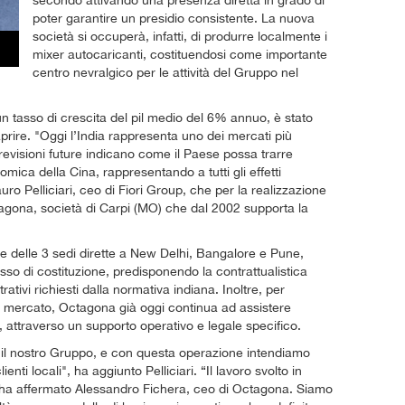
secondo attivando una presenza diretta in grado di
poter garantire un presidio consistente. La nuova
società si occuperà, infatti, di produrre localmente i
mixer autocaricanti, costituendosi come importante
centro nevralgico per le attività del Gruppo nel
n tasso di crescita del pil medio del 6% annuo, è stato
aprire. "Oggi l’India rappresenta uno dei mercati più
revisioni future indicano come il Paese possa trarre
mica della Cina, rappresentando a tutti gli effetti
ro Pelliciari, ceo di Fiori Group, che per la realizzazione
ctagona, società di Carpi (MO) che dal 2002 supporta la
e delle 3 sedi dirette a New Delhi, Bangalore e Pune,
sso di costituzione, predisponendo la contrattualistica
tivi richiesti dalla normativa indiana. Inoltre, per
el mercato, Octagona già oggi continua ad assistere
, attraverso un supporto operativo e legale specifico.
 il nostro Gruppo, e con questa operazione intendiamo
enti locali", ha aggiunto Pelliciari. “Il lavoro svolto in
- ha affermato Alessandro Fichera, ceo di Octagona. Siamo