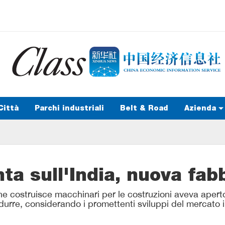
Città
Parchi industriali
Belt & Road
Azienda
nta sull'India, nuova fab
che costruisce macchinari per le costruzioni aveva ape
durre, considerando i promettenti sviluppi del mercato in