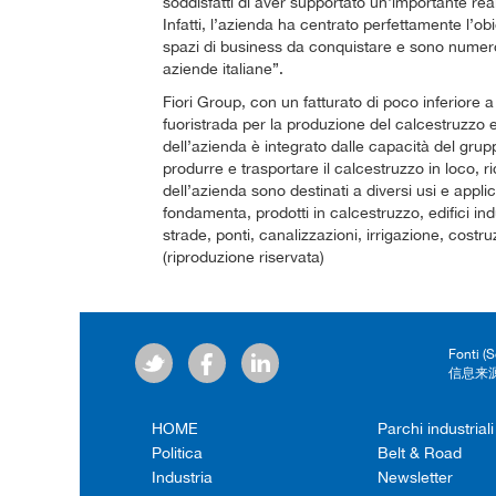
soddisfatti di aver supportato un'importante rea
Infatti, l’azienda ha centrato perfettamente l’ob
spazi di business da conquistare e sono numerosi
aziende italiane”.
Fiori Group, con un fatturato di poco inferiore a 
fuoristrada per la produzione del calcestruzzo e d
dell’azienda è integrato dalle capacità del grupp
produrre e trasportare il calcestruzzo in loco, r
dell’azienda sono destinati a diversi usi e applic
fondamenta, prodotti in calcestruzzo, edifici indu
strade, ponti, canalizzazioni, irrigazione, costru
(riproduzione riservata)
Fonti (
信息来源
HOME
Parchi industriali
Politica
Belt & Road
Industria
Newsletter