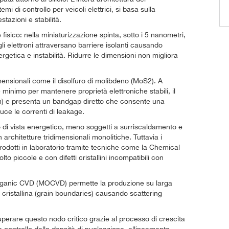
mi di controllo per veicoli elettrici, si basa sulla
tazioni e stabilità.
fisico: nella miniaturizzazione spinta, sotto i 5 nanometri,
li elettroni attraversano barriere isolanti causando
ergetica e instabilità. Ridurre le dimensioni non migliora
mensionali come il disolfuro di molibdeno (MoS2). A
 minimo per mantenere proprietà elettroniche stabili, il
m) e presenta un bandgap diretto che consente una
duce le correnti di leakage.
unto di vista energetico, meno soggetti a surriscaldamento e
n architetture tridimensionali monolitiche. Tuttavia i
rodotti in laboratorio tramite tecniche come la Chemical
o piccole e con difetti cristallini incompatibili con
Organic CVD (MOCVD) permette la produzione su larga
a cristallina (grain boundaries) causando scattering
uperare questo nodo critico grazie al processo di crescita