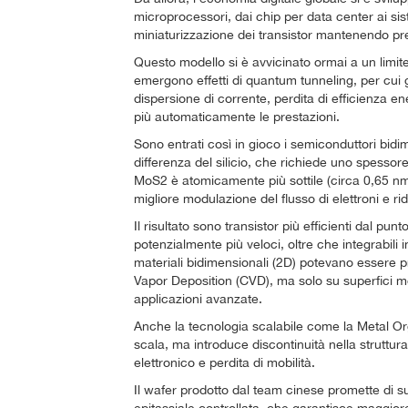
microprocessori, dai chip per data center ai siste
miniaturizzazione dei transistor mantenendo pres
Questo modello si è avvicinato ormai a un limite 
emergono effetti di quantum tunneling, per cui g
dispersione di corrente, perdita di efficienza en
più automaticamente le prestazioni.
Sono entrati così in gioco i semiconduttori bidi
differenza del silicio, che richiede uno spessore
MoS2 è atomicamente più sottile (circa 0,65 n
migliore modulazione del flusso di elettroni e ri
Il risultato sono transistor più efficienti dal p
potenzialmente più veloci, oltre che integrabili i
materiali bidimensionali (2D) potevano essere p
Vapor Deposition (CVD), ma solo su superfici molt
applicazioni avanzate.
Anche la tecnologia scalabile come la Metal 
scala, ma introduce discontinuità nella struttur
elettronico e perdita di mobilità.
Il wafer prodotto dal team cinese promette di s