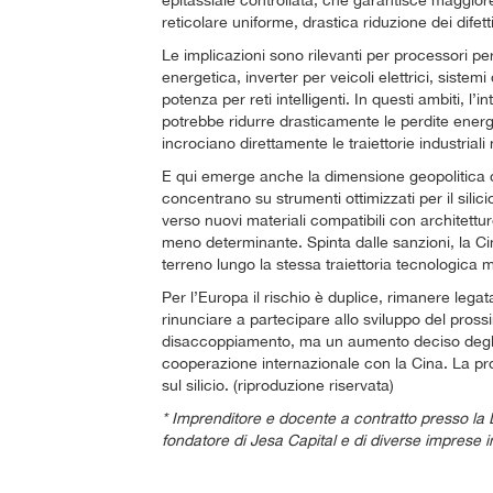
epitassiale controllata, che garantisce maggiore
reticolare uniforme, drastica riduzione dei difetti
Le implicazioni sono rilevanti per processori per 
energetica, inverter per veicoli elettrici, sistem
potenza per reti intelligenti. In questi ambiti, l
potrebbe ridurre drasticamente le perdite ener
incrociano direttamente le traiettorie industriali
E qui emerge anche la dimensione geopolitica del
concentrano su strumenti ottimizzati per il silic
verso nuovi materiali compatibili con architettur
meno determinante. Spinta dalle sanzioni, la 
terreno lungo la stessa traiettoria tecnologica m
Per l’Europa il rischio è duplice, rimanere legat
rinunciare a partecipare allo sviluppo del pros
disaccoppiamento, ma un aumento deciso degli
cooperazione internazionale con la Cina. La pr
sul silicio. (riproduzione riservata)
* Imprenditore e docente a contratto presso l
fondatore di Jesa Capital e di diverse imprese