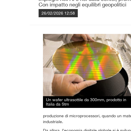
Con impatto negli equilibri geopolitici
26/02/2026 12:58
Un wafer ultrasottile da 300mm, prodotto in
Italia da Stm
produzione di microprocessori, quando un mater
industriale.
Da allora, l’economia digitale globale si è svilupp