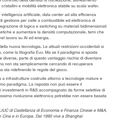
 controllo della densità di nucleazione, allineamento
 cristallini e mobilità elettronica stabile su scala wafer.
intelligenza artificiale, data center ad alta efficienza
i di gestione per celle a combustibile ed elettronica di
’integrazione di logica e switching su materiali bidimensionali
getiche e aumentare la densità computazionale, temi che
 nel lavoro su AI ed energia.
la nuova tecnologia. Le attuali restrizioni occidentali si
io, come la litografia Euv. Ma se il paradigma si sposta
e diverse, parte di questo vantaggio rischia di diventare
Cina non sta semplicemente cercando di recuperare
a sta ridefinendo le regole del gioco.
a a infrastrutture costruite attorno a tecnologie mature e
simo paradigma. La risposta non può essere il
 investimenti in R&S accompagnato da forme selettive di
ossima rivoluzione elettronica potrebbe non essere basata
a LIUC di Castellanza di Economia e Finanza Cinese e M&A,
 in Cina e in Europa. Dal 1990 vive a Shanghai