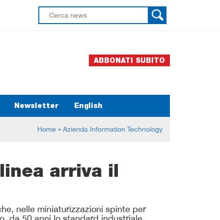
ABBONATI SUBITO
Newsletter
English
Home
»
Azienda Information Technology
inea arriva il
he, nelle miniaturizzazioni spinte per
io, da 50 anni lo standard industriale.