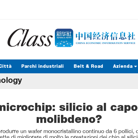
Città
Parchi industriali
Belt & Road
Azienda
nology
icrochip: silicio al capol
molibdeno?
rodurre un wafer monocristallino continuo da 6 pollici, c
tte di migliorare di molto le prestazioni dei chip al silic