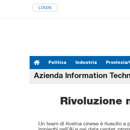
LOGIN
Politica
Industria
Provincia/
Azienda Information Tech
Rivoluzione m
Un team di ricerca cinese è riuscito a p
impieghi nell'Ai e nei data center, prome