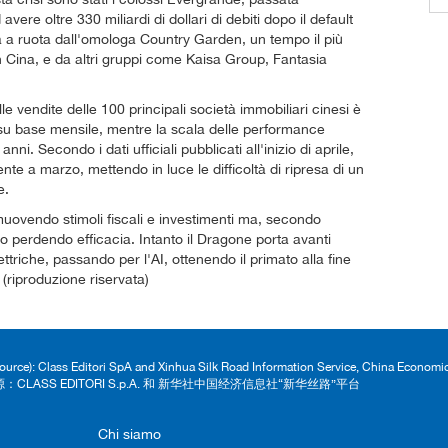
vere oltre 330 miliardi di dollari di debiti dopo il default
ita a ruota dall'omologa Country Garden, un tempo il più
n Cina, e da altri gruppi come Kaisa Group, Fantasia
e vendite delle 100 principali società immobiliari cinesi è
u base mensile, mentre la scala delle performance
i. Secondo i dati ufficiali pubblicati all'inizio di aprile,
ente a marzo, mettendo in luce le difficoltà di ripresa di un
e.
muovendo stimoli fiscali e investimenti ma, secondo
nno perdendo efficacia. Intanto il Dragone porta avanti
ettriche, passando per l'AI, ottenendo il primato alla fine
(riproduzione riservata)
Source): Class Editori SpA and Xinhua Silk Road Information Service, China Econom
：CLASS EDITORI S.p.A. 和 新华社中国经济信息社“新华丝路”平台
Chi siamo