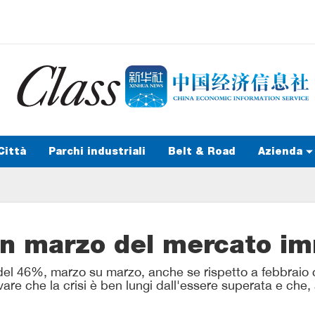
Città
Parchi industriali
Belt & Road
Azienda
 in marzo del mercato i
el 46%, marzo su marzo, anche se rispetto a febbraio c
are che la crisi è ben lungi dall'essere superata e che, anz