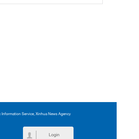
ic Information Service, Xinhua News Agency
Login