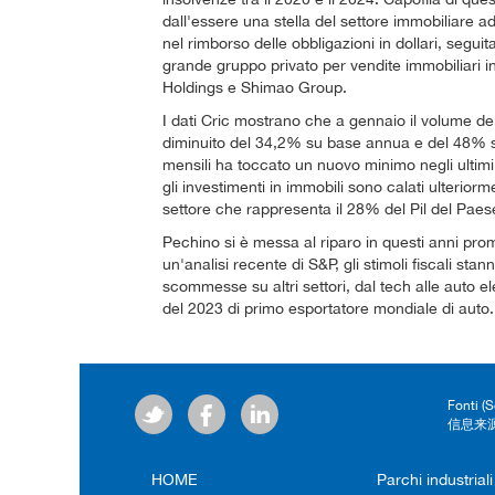
dall'essere una stella del settore immobiliare ad a
nel rimborso delle obbligazioni in dollari, segu
grande gruppo privato per vendite immobiliari i
Holdings e Shimao Group.
I dati Cric mostrano che a gennaio il volume dell
diminuito del 34,2% su base annua e del 48% s
mensili ha toccato un nuovo minimo negli ultimi ann
gli investimenti in immobili sono calati ulteriorm
settore che rappresenta il 28% del Pil del Paes
Pechino si è messa al riparo in questi anni pro
un'analisi recente di S&P, gli stimoli fiscali sta
scommesse su altri settori, dal tech alle auto el
del 2023 di primo esportatore mondiale di auto. 
Fonti (
信息来源
HOME
Parchi industriali