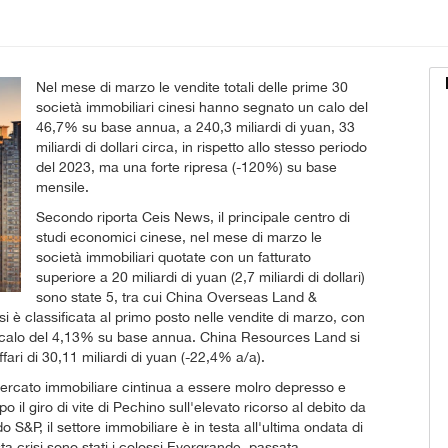
Nel mese di marzo le vendite totali delle prime 30
società immobiliari cinesi hanno segnato un calo del
46,7% su base annua, a 240,3 miliardi di yuan, 33
miliardi di dollari circa, in rispetto allo stesso periodo
del 2023, ma una forte ripresa (-120%) su base
mensile.
Secondo riporta Ceis News, il principale centro di
studi economici cinese, nel mese di marzo le
società immobiliari quotate con un fatturato
superiore a 20 miliardi di yuan (2,7 miliardi di dollari)
sono state 5, tra cui China Overseas Land &
è classificata al primo posto nelle vendite di marzo, con
, in calo del 4,13% su base annua. China Resources Land si
fari di 30,11 miliardi di yuan (-22,4% a/a).
 mercato immobiliare cintinua a essere molro depresso e
o il giro di vite di Pechino sull'elevato ricorso al debito da
do S&P, il settore immobiliare è in testa all'ultima ondata di
sta crisi sono stati i colossi Evergrande, passata