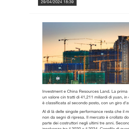
29/04/2024 18:39
Investment e China Resources Land. La prima si 
un valore cin tratti di 41,211 miliardi di yuan
è classificata al secondo posto, con un giro d'af
Al di là delle singole performance resta che il
non da segni di ripresa. Il mercato è crollato dop
parte dei costruttori negli ultimi tre anni. Secon
insolvenze tra il 2020 e il 2024. Capofila di que