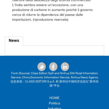
L'India sembra essere un'eccezione, con una
produzione di carbone in aumento poiché il governo
cerca di ridurre la dipendenza del paese dalle
importazioni. (riproduzione riservata)
News
Fonti (Source): Class Editori SpA and Xinhua Silk Road Information
Service, China Economic Information Service, Xinhua News Agency
信息来源：CLASS EDITORI S.p.A. 和 新华社中国经济信息社“新华丝
路”平台
HOME
Politica
Industria