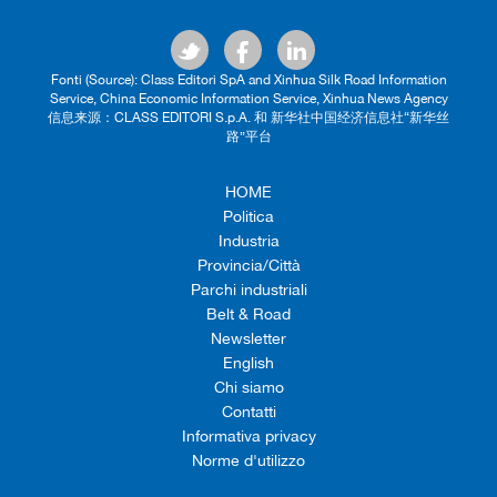
Fonti (Source): Class Editori SpA and Xinhua Silk Road Information
Service, China Economic Information Service, Xinhua News Agency
信息来源：CLASS EDITORI S.p.A. 和 新华社中国经济信息社“新华丝
路”平台
HOME
Politica
Industria
Provincia/Città
Parchi industriali
Belt & Road
Newsletter
English
Chi siamo
Contatti
Informativa privacy
Norme d'utilizzo