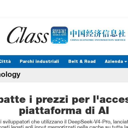
Città
Parchi industriali
Belt & Road
Azienda
nology
tte i prezzi per l'acce
piattaforma di AI
i sviluppatori che utilizzano il DeepSeek-V4-Pro, lanci
costi legati agli input memorizzati nella cache su tutta 