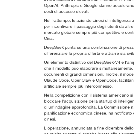
OpenAI, Anthropic e Google stanno accelerando i
costi di accesso elevati.
Nel frattempo, le aziende cinesi di intelligenza 
per incentivare il passaggio degli utenti da alt
mercato globale sempre più competitivo e contrib
Cina.
DeepSeek punta su una combinazione di prezzi c
differenziare la propria offerta e attrarre sia sv
Un elemento distintivo del DeepSeek-V4 è l'ampi
che il modello può elaborare simultaneamente, 
documenti di grandi dimensioni. Inoltre, il mo
Claude Code, OpenClaw e OpenCode, facilitando i
artificiale sempre più interconnesso.
Nella competizione con il sistema americano si 
bloccare l'acquisizione della startup di intellig
di un'indagine approfondita. La Commissione nazi
pianificazione economica cinese, ha notificato 
cinesi.
L'operazione, annunciata a fine dicembre dello s