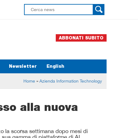
ABBONATI SUBITO
Newsletter
English
Home
»
Azienda Information Technology
sso alla nuova
ato la scorsa settimana dopo mesi di
la sua gamma di piattaforme di AI.