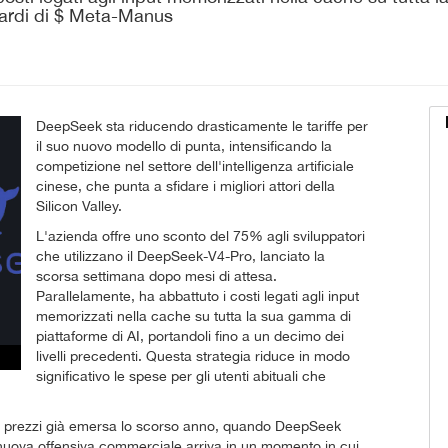
iardi di $ Meta-Manus
DeepSeek sta riducendo drasticamente le tariffe per
il suo nuovo modello di punta, intensificando la
competizione nel settore dell'intelligenza artificiale
cinese, che punta a sfidare i migliori attori della
Silicon Valley.
L'azienda offre uno sconto del 75% agli sviluppatori
che utilizzano il DeepSeek-V4-Pro, lanciato la
scorsa settimana dopo mesi di attesa.
Parallelamente, ha abbattuto i costi legati agli input
memorizzati nella cache su tutta la sua gamma di
piattaforme di AI, portandoli fino a un decimo dei
livelli precedenti. Questa strategia riduce in modo
significativo le spese per gli utenti abituali che
i prezzi già emersa lo scorso anno, quando DeepSeek
nuova offensiva commerciale arriva in un momento in cui