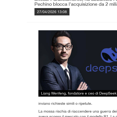
Pechino blocca l'acquisizione da 2 mil
27/04/2026 13:08
Liang Wenfeng, fondatore e ceo di DeepSeek
inviano richieste simili o ripetute.
La mossa rischia di riaccendere una guerra de
aveva scosso il mercato con il modello R1. La 