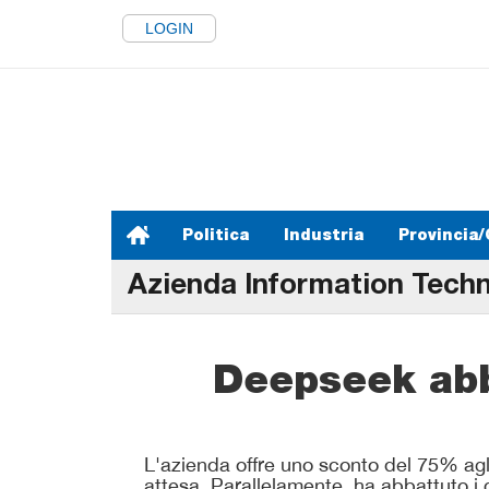
LOGIN
Politica
Industria
Provincia/
Azienda Information Tech
Deepseek abba
L'azienda offre uno sconto del 75% agl
attesa. Parallelamente, ha abbattuto i 