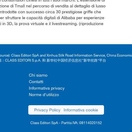
i consumatori cinesi in tutti i suoi marchi. L’estensione di
ione di Tmall nel percorso di vendita al dettaglio di lusso
introdotte con successo circa 30 prestigiose griffe che
r sfruttare le capacità digitali di Alibaba per esperienze
 in 3D, la prova virtuale e il livestreaming. (riproduzione
Source): Class Editori SpA and Xinhua Silk Road Information Service, China Econom
：CLASS EDITORI S.p.A. 和 新华社中国经济信息社“新华丝路”平台
Chi siamo
Contatti
Informativa privacy
Norme d'utilizzo
Privacy Policy
|
Informativa cookie
Class Editori SpA - Partita IVA: 08114020152