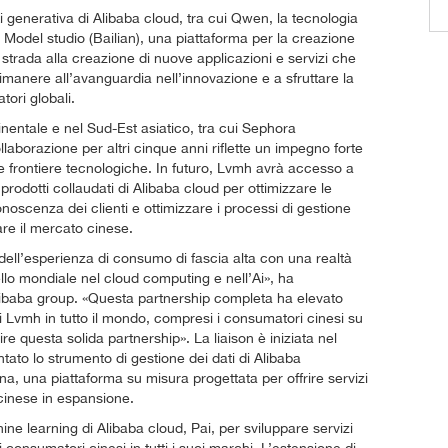
Ai generativa di Alibaba cloud, tra cui Qwen, la tecnologia
 e Model studio (Bailian), una piattaforma per la creazione
 strada alla creazione di nuove applicazioni e servizi che
imanere all’avanguardia nell’innovazione e a sfruttare la
tori globali.
inentale e nel Sud-Est asiatico, tra cui Sephora
laborazione per altri cinque anni riflette un impegno forte
 e frontiere tecnologiche. In futuro, Lvmh avrà accesso a
odotti collaudati di Alibaba cloud per ottimizzare le
noscenza dei clienti e ottimizzare i processi di gestione
re il mercato cinese.
 dell’esperienza di consumo di fascia alta con una realtà
llo mondiale nel cloud computing e nell’Ai», ha
Alibaba group. «Questa partnership completa ha elevato
i di Lvmh in tutto il mondo, compresi i consumatori cinesi su
e questa solida partnership». La liaison è iniziata nel
ato lo strumento di gestione dei dati di Alibaba
, una piattaforma su misura progettata per offrire servizi
 cinese in espansione.
ine learning di Alibaba cloud, Pai, per sviluppare servizi