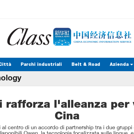
Città
Parchi industriali
Belt & Road
Azienda
nology
 rafforza l'alleanza per
Cina
li al centro di un accordo di partnership tra i due gruppi
isponibili Qwen, la tecnologia focalizzata sulle lingue, 