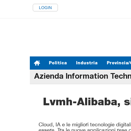
LOGIN
Politica
Industria
Provincia/
Azienda Information Tech
Lvmh-Alibaba, si
Cloud, IA e le migliori tecnologie digita
essere. Tra le nuove applicazioni rese d