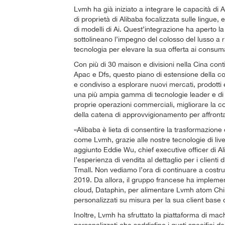
Lvmh ha già iniziato a integrare le capacità di 
di proprietà di Alibaba focalizzata sulle lingue,
di modelli di Ai. Quest’integrazione ha aperto la
sottolineano l’impegno del colosso del lusso a r
tecnologia per elevare la sua offerta ai consuma
Con più di 30 maison e divisioni nella Cina cont
Apac e Dfs, questo piano di estensione della col
e condiviso a esplorare nuovi mercati, prodotti
una più ampia gamma di tecnologie leader e di pr
proprie operazioni commerciali, migliorare la co
della catena di approvvigionamento per affronta
«Alibaba è lieta di consentire la trasformazione
come Lvmh, grazie alle nostre tecnologie di live
aggiunto Eddie Wu, chief executive officer di 
l’esperienza di vendita al dettaglio per i client
Tmall. Non vediamo l’ora di continuare a costruir
2019. Da allora, il gruppo francese ha implement
cloud, Dataphin, per alimentare Lvmh atom China
personalizzati su misura per la sua client base
Inoltre, Lvmh ha sfruttato la piattaforma di mach