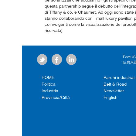
personalizzati che soddisfino i gusti specifici de
questa partnership segue il debutto dell’integraz
di Tiffany & co. e Chaumet. Ad oggi sono state 
stanno collaborando con Tmall luxury pavilion pe
coinvolgenti come la visualizzazione dei prodotti
riservata)
Fonti (
信息来源
HOME
Parchi industriali
Politica
Belt & Road
Industria
Newsletter
Provincia/Città
English