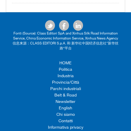
Fonti (Source): Class Editori SpA and Xinhua Silk Road Information
Service, China Economic Information Service, Xinhua News Agency
信息来源：CLASS EDITORI S.p.A. 和 新华社中国经济信息社“新华丝
路”平台
HOME
Politica
Industria
Provincia/Città
Parchi industriali
Belt & Road
Newsletter
English
Chi siamo
Contatti
Informativa privacy