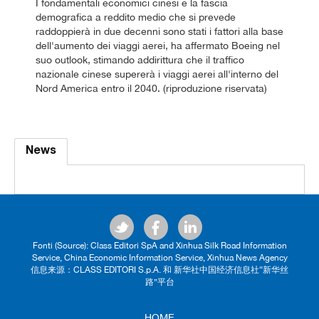
I fondamentali economici cinesi e la fascia
demografica a reddito medio che si prevede
raddoppierà in due decenni sono stati i fattori alla base
dell'aumento dei viaggi aerei, ha affermato Boeing nel
suo outlook, stimando addirittura che il traffico
nazionale cinese supererà i viaggi aerei all'interno del
Nord America entro il 2040. (riproduzione riservata)
News
Fonti (Source): Class Editori SpA and Xinhua Silk Road Information
Service, China Economic Information Service, Xinhua News Agency
信息来源：CLASS EDITORI S.p.A. 和 新华社中国经济信息社“新华丝
路”平台
HOME