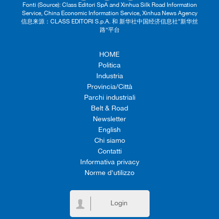
Fonti (Source): Class Editori SpA and Xinhua Silk Road Information
Service, China Economic Information Service, Xinhua News Agency
信息来源：CLASS EDITORI S.p.A. 和 新华社中国经济信息社“新华丝
路”平台
HOME
Politica
Industria
Provincia/Città
Parchi industriali
Belt & Road
Newsletter
English
Chi siamo
Contatti
Informativa privacy
Norme d'utilizzo
Login