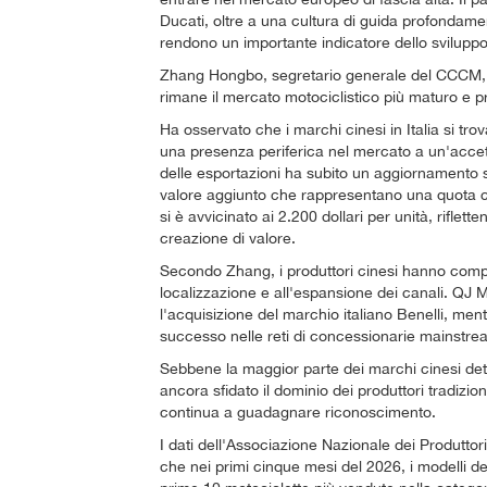
Ducati, oltre a una cultura di guida profondame
rendono un importante indicatore dello sviluppo
Zhang Hongbo, segretario generale del CCCM, ha
rimane il mercato motociclistico più maturo e
Ha osservato che i marchi cinesi in Italia si tro
una presenza periferica nel mercato a un'accet
delle esportazioni ha subito un aggiornamento s
valore aggiunto che rappresentano una quota cr
si è avvicinato ai 2.200 dollari per unità, riflett
creazione di valore.
Secondo Zhang, i produttori cinesi hanno compiuto
localizzazione e all'espansione dei canali. QJ M
l'acquisizione del marchio italiano Benelli, ment
successo nelle reti di concessionarie mainstre
Sebbene la maggior parte dei marchi cinesi det
ancora sfidato il dominio dei produttori tradizion
continua a guadagnare riconoscimento.
I dati dell'Associazione Nazionale dei Produttor
che nei primi cinque mesi del 2026, i modelli de