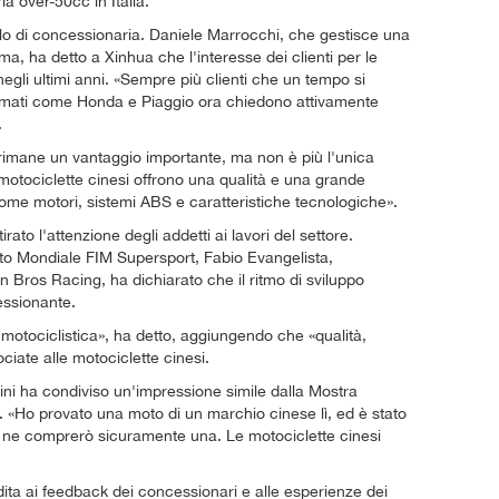
a over-50cc in Italia.
ello di concessionaria. Daniele Marrocchi, che gestisce una
a, ha detto a Xinhua che l'interesse dei clienti per le
gli ultimi anni. «Sempre più clienti che un tempo si
mati come Honda e Piaggio ora chiedono attivamente
.
 rimane un vantaggio importante, ma non è più l'unica
e motociclette cinesi offrono una qualità e una grande
ome motori, sistemi ABS e caratteristiche tecnologiche».
rato l'attenzione degli addetti ai lavori del settore.
o Mondiale FIM Supersport, Fabio Evangelista,
Bros Racing, ha dichiarato che il ritmo di sviluppo
ressionante.
motociclistica», ha detto, aggiungendo che «qualità,
ciate alle motociclette cinesi.
ni ha condiviso un'impressione simile dalla Mostra
. «Ho provato una moto di un marchio cinese lì, ed è stato
 ne comprerò sicuramente una. Le motociclette cinesi
dita ai feedback dei concessionari e alle esperienze dei