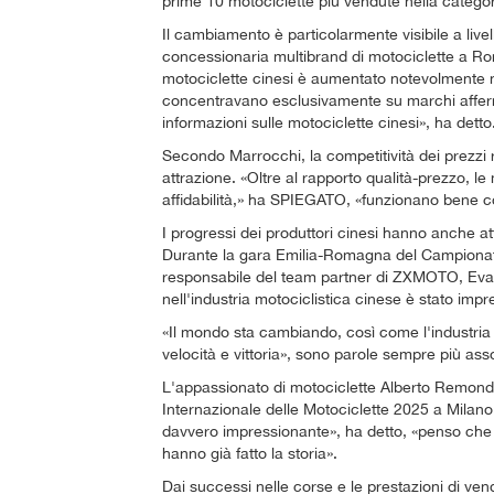
prime 10 motociclette più vendute nella categori
Il cambiamento è particolarmente visibile a liv
concessionaria multibrand di motociclette a Rom
motociclette cinesi è aumentato notevolmente ne
concentravano esclusivamente su marchi affer
informazioni sulle motociclette cinesi», ha detto
Secondo Marrocchi, la competitività dei prezzi
attrazione. «Oltre al rapporto qualità-prezzo, l
affidabilità,» ha SPIEGATO, «funzionano bene c
I progressi dei produttori cinesi hanno anche atti
Durante la gara Emilia-Romagna del Campionat
responsabile del team partner di ZXMOTO, Evan 
nell'industria motociclistica cinese è stato imp
«Il mondo sta cambiando, così come l'industria 
velocità e vittoria», sono parole sempre più asso
L'appassionato di motociclette Alberto Remondi
Internazionale delle Motociclette 2025 a Milano
davvero impressionante», ha detto, «penso che
hanno già fatto la storia».
Dai successi nelle corse e le prestazioni di ven