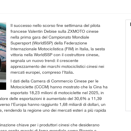
Il successo nello scorso fine settimana del pilota
francese Valentin Debise sulla ZXMOTO cinese
nella prima gara del Campionato Mondiale
Supersport (WorldSSP) della Federazione
Internazionale Motociclistica (FIM) in Italia, la sesta
vittoria nella WorldSSP con il costruttore cinese,
segnala un nuovo trend: il crescente
apprezzamento dei marchi motociclistici cinesi nei
mercati europei, compreso l'Italia.
I dati della Camera di Commercio Cinese per le
Motociclette (CCCM) hanno mostrato che la Cina ha
esportato 18,23 milioni di motociclette nel 2025, in
lore delle esportazioni è aumentato del 30,6% a 11,39
i verso l'Europa hanno raggiunto 1,68 miliardi di dollari, un
, rendendo la regione uno dei mercati esteri a più rapida
inazione chiave per i produttori cinesi che desiderano
 paese ospita marchi di fama mondiale come Piaggio e