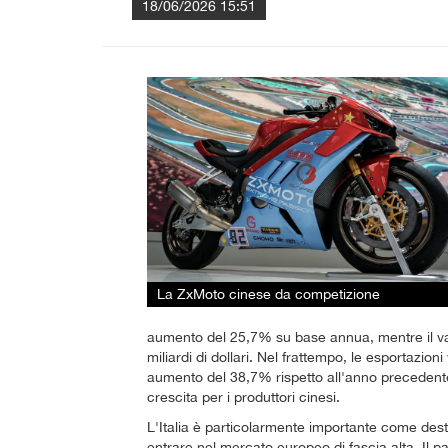
18/06/2026 15:51
La ZxMoto cinese da competizione
aumento del 25,7% su base annua, mentre il va
miliardi di dollari. Nel frattempo, le esportazion
aumento del 38,7% rispetto all'anno precedente
crescita per i produttori cinesi.
L'Italia è particolarmente importante come dest
entrare nel mercato europeo di fascia alta. Il