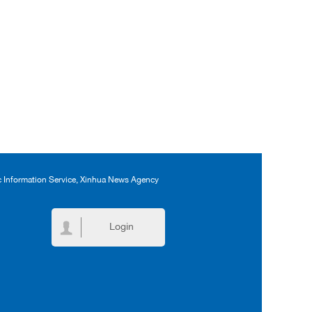
ic Information Service, Xinhua News Agency
Login