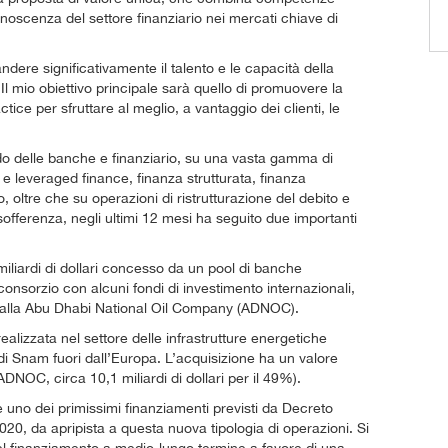
noscenza del settore finanziario nei mercati chiave di
ndere significativamente il talento e le capacità della
l mio obiettivo principale sarà quello di promuovere la
tice per sfruttare al meglio, a vantaggio dei clienti, le
o delle banche e finanziario, su una vasta gamma di
 e leveraged finance, finanza strutturata, finanza
 oltre che su operazioni di ristrutturazione del debito e
 sofferenza, negli ultimi 12 mesi ha seguito due importanti
miliardi di dollari concesso da un pool di banche
 consorzio con alcuni fondi di investimento internazionali,
dalla Abu Dhabi National Oil Company (ADNOC).
ealizzata nel settore delle infrastrutture energetiche
di Snam fuori dall’Europa. L’acquisizione ha un valore
ADNOC, circa 10,1 miliardi di dollari per il 49%).
uno dei primissimi finanziamenti previsti da Decreto
020, da apripista a questa nuova tipologia di operazioni. Si