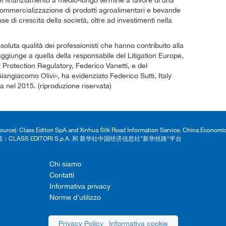
nel finanziamento a medio-lungo termine a favore di una
a commercializzazione di prodotti agroalimentari e bevande
se di crescita della società, oltre ad investimenti nella
luta qualità dei professionisti che hanno contribuito alla
aggiunge a quella della responsabile del Litigation Europe,
l Protection Regulatory, Federico Vanetti, e del
angiacomo Olivi», ha evidenziato Federico Sutti, Italy
ia nel 2015. (riproduzione riservata)
Source): Class Editori SpA and Xinhua Silk Road Information Service, China Econom
：CLASS EDITORI S.p.A. 和 新华社中国经济信息社“新华丝路”平台
Chi siamo
Contatti
Informativa privacy
Norme d'utilizzo
Privacy Policy
|
Informativa cookie