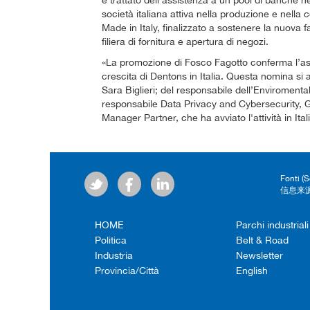
è trattato dell'assistenza a un pool di banche 
società italiana attiva nella produzione e nell
Made in Italy, finalizzato a sostenere la nuova fa
filiera di fornitura e apertura di negozi.
«La promozione di Fosco Fagotto conferma l’asso
crescita di Dentons in Italia. Questa nomina si 
Sara Biglieri; del responsabile dell’Enviromenta
responsabile Data Privacy and Cybersecurity, Gi
Manager Partner, che ha avviato l'attività in Ital
Fonti (
信息来源
HOME
Parchi industriali
Politica
Belt & Road
Industria
Newsletter
Provincia/Città
English