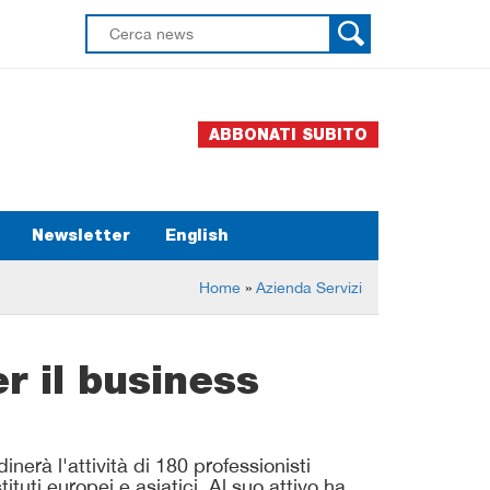
ABBONATI SUBITO
Newsletter
English
Home
»
Azienda Servizi
r il business
inerà l'attività di 180 professionisti
ituti europei e asiatici. Al suo attivo ha