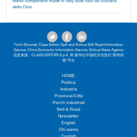
Meno componenti made in Italy sulle navi da crociera
della Cina
Fonti (Source): Class Editori SpA and Xinhua Silk Road Information
Service, China Economic Information Service, Xinhua News Agency
信息来源：CLASS EDITORI S.p.A. 和 新华社中国经济信息社“新华丝
路”平台
HOME
Politica
Industria
Provincia/Città
Parchi industriali
Belt & Road
Newsletter
English
Chi siamo
Contatti