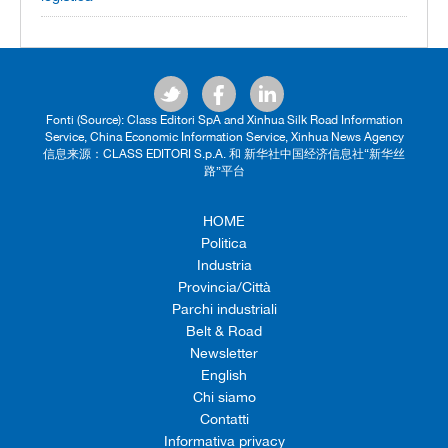
Fonti (Source): Class Editori SpA and Xinhua Silk Road Information
Service, China Economic Information Service, Xinhua News Agency
信息来源：CLASS EDITORI S.p.A. 和 新华社中国经济信息社“新华丝
路”平台
HOME
Politica
Industria
Provincia/Città
Parchi industriali
Belt & Road
Newsletter
English
Chi siamo
Contatti
Informativa privacy