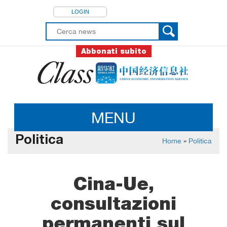
LOGIN
Abbonati subito
MENU
Politica
Home
»
Politica
Cina-Ue,
consultazioni
permanenti sul