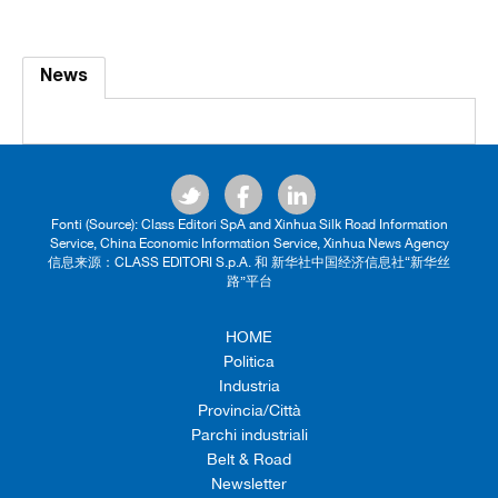
News
Fonti (Source): Class Editori SpA and Xinhua Silk Road Information
Service, China Economic Information Service, Xinhua News Agency
信息来源：CLASS EDITORI S.p.A. 和 新华社中国经济信息社“新华丝
路”平台
HOME
Politica
Industria
Provincia/Città
Parchi industriali
Belt & Road
Newsletter