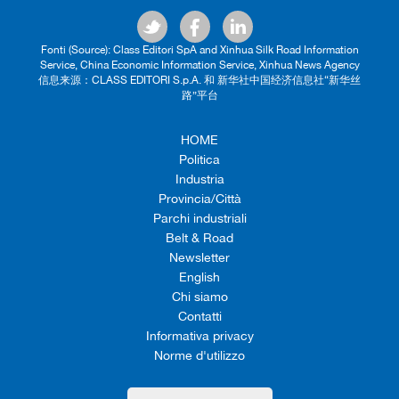
Fonti (Source): Class Editori SpA and Xinhua Silk Road Information
Service, China Economic Information Service, Xinhua News Agency
信息来源：CLASS EDITORI S.p.A. 和 新华社中国经济信息社“新华丝
路”平台
HOME
Politica
Industria
Provincia/Città
Parchi industriali
Belt & Road
Newsletter
English
Chi siamo
Contatti
Informativa privacy
Norme d'utilizzo