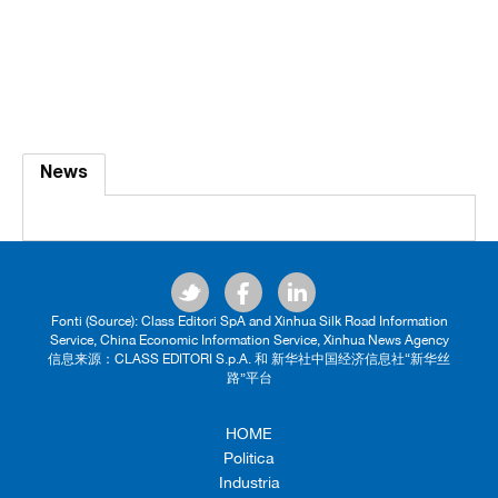
News
Fonti (Source): Class Editori SpA and Xinhua Silk Road Information
Service, China Economic Information Service, Xinhua News Agency
信息来源：CLASS EDITORI S.p.A. 和 新华社中国经济信息社“新华丝
路”平台
HOME
Politica
Industria