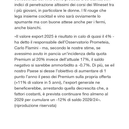
indici di penetrazione altissimi dei corsi dei Wineset tra
i più giovani, in particolare le donne. l fil rouge che
lega insieme cocktail e vino sarà ovviamente lo
spumante ma con buone attese anche per i fermi,
anche bianchi.
«Il valore export 2025 è risultato in calo di quasi il 4% -
ha detto il responsabile dell’Osservatorio Prometeia,
Carlo Flamini - ma, secondo le nostre stime, se
avessimo avuto in pancia un’incidenza della quota
Premium al 20% invece dell’attuale 17%, il saldo
negativo si sarebbe ammorbidito a -0.7%. Di più, se eil
nostro Paese si desse l’obiettivo di aumentare di 1
punto l’anno il peso dei Premium sulla propria offerta
(+11% di valore in 5 anni), l’export generale ne
beneficerebbe, arrestando quella decrescita che, a
fattori costanti, è prevista continuare fino almeno al
2029 per cumulare un -12% di saldo 2029/24».
(riproduzione riservata)