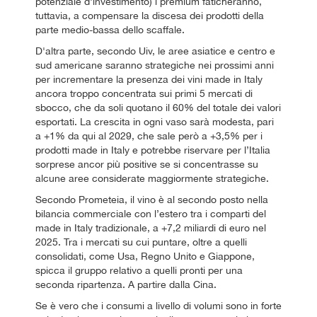
potenziale d'investimento) i premium faticheranno,
tuttavia, a compensare la discesa dei prodotti della
parte medio-bassa dello scaffale.
D'altra parte, secondo Uiv, le aree asiatice e centro e
sud americane saranno strategiche nei prossimi anni
per incrementare la presenza dei vini made in Italy
ancora troppo concentrata sui primi 5 mercati di
sbocco, che da soli quotano il 60% del totale dei valori
esportati. La crescita in ogni vaso sarà modesta, pari
a +1% da qui al 2029, che sale però a +3,5% per i
prodotti made in Italy e potrebbe riservare per l’Italia
sorprese ancor più positive se si concentrasse su
alcune aree considerate maggiormente strategiche.
Secondo Prometeia, il vino è al secondo posto nella
bilancia commerciale con l’estero tra i comparti del
made in Italy tradizionale, a +7,2 miliardi di euro nel
2025. Tra i mercati su cui puntare, oltre a quelli
consolidati, come Usa, Regno Unito e Giappone,
spicca il gruppo relativo a quelli pronti per una
seconda ripartenza. A partire dalla Cina.
Se è vero che i consumi a livello di volumi sono in forte