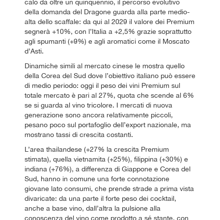
calo da oltre un quinquennio, il percorso evolutivo
della domanda del Dragone guarda alla parte medio-
alta dello scaffale: da qui al 2029 il valore dei Premium
segnerà +10%, con l’Italia a +2,5% grazie soprattutto
agli spumanti (+9%) e agli aromatici come il Moscato
d’Asti.
Dinamiche simili al mercato cinese le mostra quello
della Corea del Sud dove l’obiettivo italiano può essere
di medio periodo: oggi il peso dei vini Premium sul
totale mercato è pari al 27%, quota che scende al 6%
se si guarda al vino tricolore. I mercati di nuova
generazione sono ancora relativamente piccoli,
pesano poco sul portafoglio dell’export nazionale, ma
mostrano tassi di crescita costanti.
L’area thailandese (+27% la crescita Premium
stimata), quella vietnamita (+25%), filippina (+30%) e
indiana (+76%), a differenza di Giappone e Corea del
Sud, hanno in comune una forte connotazione
giovane lato consumi, che prende strade a prima vista
divaricate: da una parte il forte peso dei cocktail,
anche a base vino, dall’altra la pulsione alla
conoscenza del vino come prodotto a sé stante, con