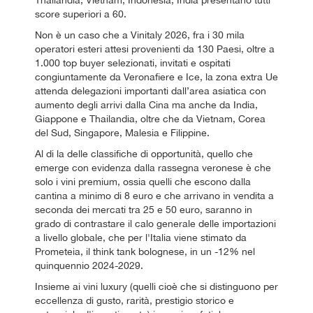
Thailandia, Vietnam, Indonesia, India presentano tutti
score superiori a 60.
Non è un caso che a Vinitaly 2026, fra i 30 mila
operatori esteri attesi provenienti da 130 Paesi, oltre a
1.000 top buyer selezionati, invitati e ospitati
congiuntamente da Veronafiere e Ice, la zona extra Ue
attenda delegazioni importanti dall’area asiatica con
aumento degli arrivi dalla Cina ma anche da India,
Giappone e Thailandia, oltre che da Vietnam, Corea
del Sud, Singapore, Malesia e Filippine.
Al di la delle classifiche di opportunità, quello che
emerge con evidenza dalla rassegna veronese è che
solo i vini premium, ossia quelli che escono dalla
cantina a minimo di 8 euro e che arrivano in vendita a
seconda dei mercati tra 25 e 50 euro, saranno in
grado di contrastare il calo generale delle importazioni
a livello globale, che per l'Italia viene stimato da
Prometeia, il think tank bolognese, in un -12% nel
quinquennio 2024-2029.
Insieme ai vini luxury (quelli cioè che si distinguono per
eccellenza di gusto, rarità, prestigio storico e