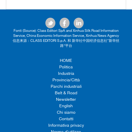
Fonti (Source): Class Editori SpA and Xinhua Silk Road Information
Service, China Economic Information Service, Xinhua News Agency
信息来源：CLASS EDITORI S.p.A. 和 新华社中国经济信息社“新华丝
路”平台
HOME
Politica
Industria
Provincia/Città
Parchi industriali
Belt & Road
Newsletter
English
Chi siamo
Contatti
Informativa privacy
Norme d'utilizzo