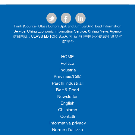
Fonti (Source): Class Editori SpA and Xinhua Silk Road Information
Service, China Economic Information Service, Xinhua News Agency
信息来源：CLASS EDITORI S.p.A. 和 新华社中国经济信息社“新华丝
路”平台
HOME
Politica
Industria
Provincia/Città
Parchi industriali
Belt & Road
Newsletter
English
Chi siamo
Contatti
Informativa privacy
Norme d'utilizzo