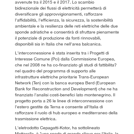
avvenute tra il 2015 e il 2017. Lo scambio
bidirezionale dei flussi di elettricità permetterà di
diversificare gli approvvigionamenti, rafforzare
l'affidabilità, l'efficienza, la sicurezza, la sostenibilità
ambientale e la resilienza delle reti elettriche delle due
sponde adriatiche e consentirà di sfruttare pienamente
il potenziale di produzione da fonti rinnovabili,
disponibili sia in Italia che nell'area balcanica.
L'interconnessione è stata inserita tra i Progetti di
Interesse Comune (Pci) dalla Commissione Europea,
che nel 2008 ne ha co-finanziato gli studi di fattibilita?
nel quadro del programma di supporto alle
infrastrutture elettriche prioritarie Trans-European
Network (Ten) con la banca europea Berd (European
Bank for Reconstruction and Development) che ne ha
finanziato l'analisi costi-benefici lato montenegrino. Il
progetto porta a 26 le linee di interconnessione con
l'estero gestite da Terna e consente all'Italia di
rafforzare il ruolo di hub europeo e mediterraneo della
trasmissione elettrica.
L'eletrodotto Cepagatti-Kotor, ha sottolineato
Mattarella, è "uno snodo di grande rilievo per l'Italia, la