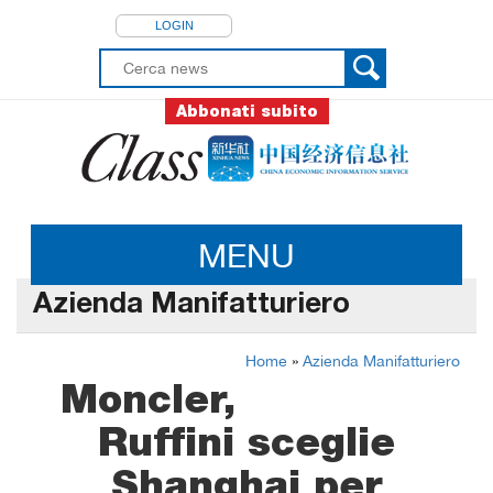
LOGIN
Abbonati subito
MENU
Azienda Manifatturiero
Home
»
Azienda Manifatturiero
Moncler,
Ruffini sceglie
Shanghai per