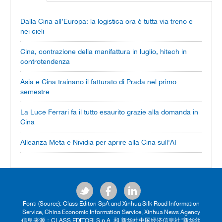
Dalla Cina all’Europa: la logistica ora è tutta via treno e
nei cieli
Cina, contrazione della manifattura in luglio, hitech in
controtendenza
Asia e Cina trainano il fatturato di Prada nel primo
semestre
La Luce Ferrari fa il tutto esaurito grazie alla domanda in
Cina
Alleanza Meta e Nividia per aprire alla Cina sull'AI
Fonti (Source): Class Editori SpA and Xinhua Silk Road Information
Service, China Economic Information Service, Xinhua News Agency
信息来源：CLASS EDITORI S.p.A. 和 新华社中国经济信息社“新华丝