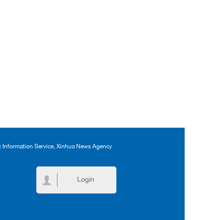
ic Information Service, Xinhua News Agency
Login