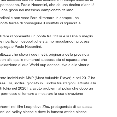
ppo toscano, Paolo Nocentini, che da una decina d'anni è
y, che gioca nel massimo campionato italiano.
ndicci e non vedo l’ora di tornare in campo», ha
ontà ferrea di conseguire il risultato di squadra e
fare rappresenta un ponte tra l’Italia e la Cina o meglio
e ripartizioni geopolitiche stanno modulando i processi
spiegato Paolo Nocentini.
tezza che sfiora i due metri, originaria della provincia
 con alle spalle numerosi successi sia di squadra che
udicazione di due World cup consecutive e alle vittorie
mento individuale MVP (Most Valuable Player) e nel 2017 ha
se. Ha, inoltre, giocato in Turchia tre stagioni, affiliata alla
 di Tokio nel 2020 ha avuto problemi al polso che dopo un
no permesso di tornare a mostrare la sua elevazione
chermi nel film Leap dove Zhu, protagonista di se stessa,
t’anni del volley cinese e dove la famosa attrice cinese