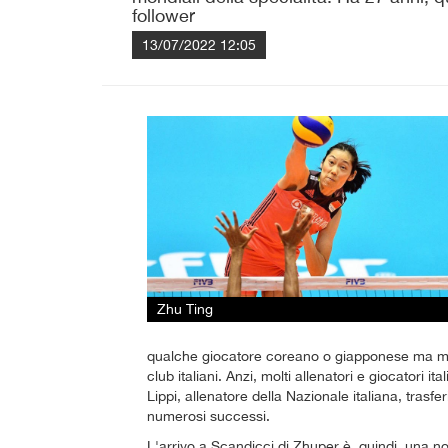
follower
13/07/2022 12:05
Zhu Ting
qualche giocatore coreano o giapponese ma mai 
club italiani. Anzi, molti allenatori e giocatori it
Lippi, allenatore della Nazionale italiana, tras
numerosi successi.
L'arrivo a Scandicci di Zhuper è, quindi, una n