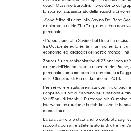
coach Massimo Barbolini, il presidente del gru
lo sponsor appassionato della squadra di volle
«Sono felice di unirmi alla Savino Del Bene Sca
dichiarato a caldo Zhu Ting, con la ben nota vol
personale.
«L’operazione che Savino Del Bene ha deciso di 
tra Occidente ed Oriente in un momento in cui l
economici ed ideologici del nostro mondo», ha 
Zhuper è una schiacciatrice di 27 anni con un’al
cinese dell’Henan, situata al centro del Paese,
personali: come squadra ha contribuito all’aggi
nelle Olimpiadi di Rio de Janeiro nel 2016.
Per sei volte è stata premiata con il riconosci
ricoperto il ruolo di capitano nella nazionale cine
VakifBank di Istanbul. Purtroppo alle Olimpiadi
intervento chirurgico e la riabilitazione le han
eccezionale.
La sua carriera è stata anche celebrata sugli s
racconta con altre atlete la storia di oltre tren