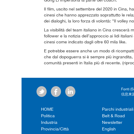
Gong Li impersona la parte del coach.
Il film, uscito nel settembre del 2020 in Cina, ha
cinesi che hanno apprezzato soprattutto le rela
dei dialoghi, la loro forza di volontà: "Il volley n
La visibilità del team italiano in Cina crescerà
follower e la notizia dell’approccio ai lidi italia
cinesi come indicato dagli oltre 60 mila like.
E potrebbe essere anche un modo di ricompatta
che dal dopoguerra si è sempre più ingrandita, 
comunità presenti in Italia più di recente. (ripro
Fonti (
信息来源
HOME
Parchi industriali
Politica
Belt & Road
Industria
Newsletter
Provincia/Città
English