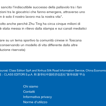
 sancito l’indiscutibile successo della pallavolo tra i fan
zioni tra le giocatrici che fanno emergere, attraverso uno
on è solo il nostro lavoro ma la nostra vita".
 molto anche perché Zhu Ting ha circa cinque milioni di
ni è stata messa in rilievo dalla stampa e sui canali mediatici
re su un tema sportivo la comunità cinese in Toscana
conservando un modello di vita differente dalla altre
duzione riservata)
Source): Class Editori SpA and Xinhua Silk Road Information Service, China Econom
：CLASS EDITORI S.p.A. 和 新华社中国经济信息社“新华丝路”平台
Chi siamo
Contatti
Informativa privacy
Norme d'utilizzo