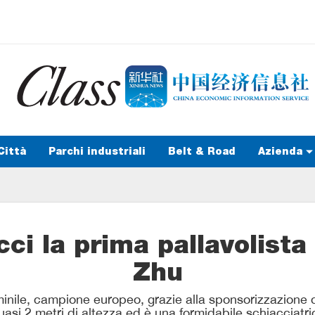
Città
Parchi industriali
Belt & Road
Azienda
cci la prima pallavolista
Zhu
minile, campione europeo, grazie alla sponsorizzazione 
asi 2 metri di altezza ed è una formidabile schiacciatrice