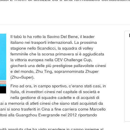
Il tabù lo ha rotto la Savino Del Bene, il leader
italiano nei trasporti internazionali. La prossima
stagione nello Scandicci, la squadra di volley
femminile che la scorsa primavera si è aggiudicata
la vittoria europea nella CEV Challenge Cup,
giocherà una delle più prestigiose pallavoliste cinesi
e del mondo, Zhu Ting, soprannominata Zhuper
(Zhu+Super).
Fino ad ora, in campo sportivo, c'erano stati casi, in
Italia, di investitori cinesi nel capitale di società e
nella gestione di squadre cadette e di acquisti di
a memoria di atleti cinesi che siano stati acquistati da
aliani si sono trasferiti in Cina a fine carriera come Marcello
feritosi alla Guangzhou Evergrande nel 2012 riportando
ovità assoluta che ha visto scendere in campo insieme al