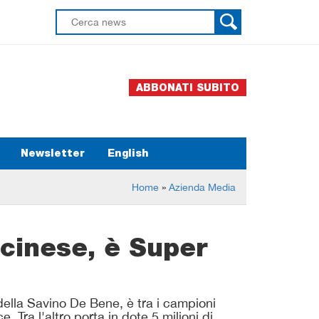
ABBONATI SUBITO
Newsletter
English
Home
»
Azienda Media
 cinese, è Super
della Savino De Bene, è tra i campioni
. Tra l'altro porta in dote 5 milioni di