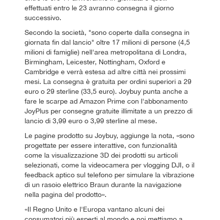
effettuati entro le 23 avranno consegna il giorno
successivo.
Secondo la società, "sono coperte dalla consegna in
giornata fin dal lancio" oltre 17 milioni di persone (4,5
milioni di famiglie) nell'area metropolitana di Londra,
Birmingham, Leicester, Nottingham, Oxford e
Cambridge e verrà estesa ad altre città nei prossimi
mesi. La consegna è gratuita per ordini superiori a 29
euro o 29 sterline (33,5 euro). Joybuy punta anche a
fare le scarpe ad Amazon Prime con l'abbonamento
JoyPlus per consegne gratuite illimitate a un prezzo di
lancio di 3,99 euro o 3,99 sterline al mese.
Le pagine prodotto su Joybuy, aggiunge la nota, «sono
progettate per essere interattive, con funzionalità
come la visualizzazione 3D dei prodotti su articoli
selezionati, come la videocamera per vlogging DJI, o il
feedback aptico sul telefono per simulare la vibrazione
di un rasoio elettrico Braun durante la navigazione
nella pagina del prodotto».
«Il Regno Unito e l'Europa vantano alcuni dei
consumatori più esperti al mondo e noi mettiamo a