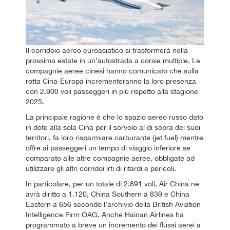
Il corridoio aereo euroasiatico si trasformerà nella
prossima estate in un’autostrada a corsie multiple. Le
compagnie aeree cinesi hanno comunicato che sulla
rotta Cina-Europa incrementeranno la loro presenza
con 2.900 voli passeggeri in più rispetto alla stagione
2025.
La principale ragione è che lo spazio aereo russo dato
in dote alla sola Cina per il sorvolo al di sopra dei suoi
territori, fa loro risparmiare carburante (jet fuel) mentre
offre ai passeggeri un tempo di viaggio inferiore se
comparato alle altre compagnie aeree, obbligate ad
utilizzare gli altri corridoi irti di ritardi e pericoli.
In particolare, per un totale di 2.891 voli, Air China ne
avrà diritto a 1.120, China Southern a 839 e China
Eastern a 656 secondo l’archivio della British Aviation
Intelligence Firm OAG. Anche Hainan Airlines ha
programmato a breve un incremento dei flussi aerei a