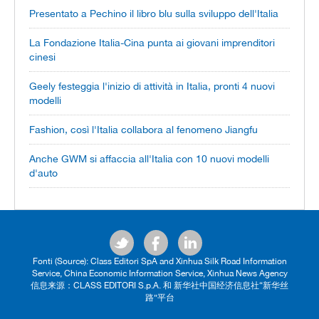
Presentato a Pechino il libro blu sulla sviluppo dell'Italia
La Fondazione Italia-Cina punta ai giovani imprenditori
cinesi
Geely festeggia l'inizio di attività in Italia, pronti 4 nuovi
modelli
Fashion, così l'Italia collabora al fenomeno Jiangfu
Anche GWM si affaccia all'Italia con 10 nuovi modelli
d'auto
Fonti (Source): Class Editori SpA and Xinhua Silk Road Information
Service, China Economic Information Service, Xinhua News Agency
信息来源：CLASS EDITORI S.p.A. 和 新华社中国经济信息社“新华丝
路”平台