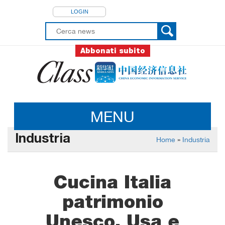
LOGIN
Abbonati subito
MENU
Industria
Home
»
Industria
Cucina Italia
patrimonio
Unesco, Usa e