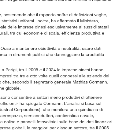
e, sostenendo che il rapporto soffre di definizioni vaghe,
tistici uniformi. Inoltre, ha affermato il Ministero,
bale delle imprese cinesi esclusivamente ai sussidi statali
rali, tra cui economie di scala, efficienza produttiva e
Ocse a mantenere obiettività e neutralità, usare dati
erca in strumenti politici che danneggiano la credibilità
 Parigi, tra il 2005 e il 2024 le imprese cinesi hanno
resi tra tre e otto volte quelli concessi alle aziende dei
io che, secondo il segretario generale Mathias Cormann,
ne globale.
ossono consentire a settori meno produttivi di ottenere
 efficienti» ha spiegato Cormann. L’analisi si basa sul
strial Corporations), che monitora una quindicina di
, aerospazio, semiconduttori, cantieristica navale,
a eolica e pannelli fotovoltaici sulla base dei dati finanziari
mprese globali, le maggiori per ciascun settore, tra il 2005