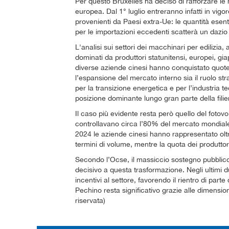
Per questo Bruxelles ha deciso di rafforzare le
europea. Dal 1° luglio entreranno infatti in vigor
provenienti da Paesi extra-Ue: le quantità esen
per le importazioni eccedenti scatterà un dazio
L'analisi sui settori dei macchinari per edilizia, 
dominati da produttori statunitensi, europei, gi
diverse aziende cinesi hanno conquistato quote d
l’espansione del mercato interno sia il ruolo st
per la transizione energetica e per l’industria
posizione dominante lungo gran parte della filie
Il caso più evidente resta però quello del fotovo
controllavano circa l’80% del mercato mondiale;
2024 le aziende cinesi hanno rappresentato oltre 
termini di volume, mentre la quota dei produtto
Secondo l’Ocse, il massiccio sostegno pubblico
decisivo a questa trasformazione. Negli ultimi 
incentivi al settore, favorendo il rientro di par
Pechino resta significativo grazie alle dimension
riservata)