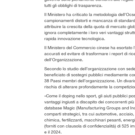
tutti gli obblighi di trasparenza.
Il Ministero ha criticato la metodologia dell'Ocs
campionamenti distorti e mancanza di standard sta
attribuire la crescita della quota di mercato glo
ignora completamente i loro veri vantaggi struttu
rapida innovazione tecnologica.
Il Ministero del Commercio cinese ha esortato l'
accurati ed evitare di trasformare i report di ric
dell'Organizzazione.
Secondo lo studio dell’organizzazione con sede a
beneficiato di sostegni pubblici mediamente comp
38 Paesi membri dell’organizzazione. Un divar
rischia di alterare profondamente la competizio
«Come il doping nello sport, gli aiuti pubblici p
vantaggi ingiusti a discapito dei concorrenti più
database Magic (Manufacturing Groups and Indu
comparti strategici, tra cui automotive, acciaio
chimica, fertilizzanti, macchinari pesanti, energi
(forniti con clausola di confidenzialità) di 525 i
e il 2024.