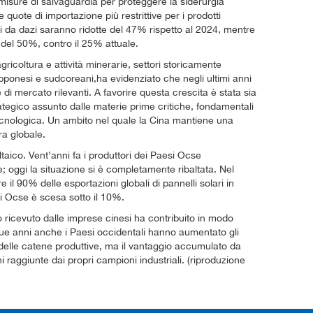
 misure di salvaguardia per proteggere la siderurgia
e quote di importazione più restrittive per i prodotti
ti da dazi saranno ridotte del 47% rispetto al 2024, mentre
 del 50%, contro il 25% attuale.
agricoltura e attività minerarie, settori storicamente
apponesi e sudcoreani,ha evidenziato che negli ultimi anni
i mercato rilevanti. A favorire questa crescita è stata sia
rategico assunto dalle materie prime critiche, fondamentali
 tecnologica. Un ambito nel quale la Cina mantiene una
ra globale.
ltaico. Vent’anni fa i produttori dei Paesi Ocse
 oggi la situazione si è completamente ribaltata. Nel
il 90% delle esportazioni globali di pannelli solari in
ri Ocse è scesa sotto il 10%.
 ricevuto dalle imprese cinesi ha contribuito in modo
due anni anche i Paesi occidentali hanno aumentato gli
te delle catene produttive, ma il vantaggio accumulato da
i raggiunte dai propri campioni industriali. (riproduzione