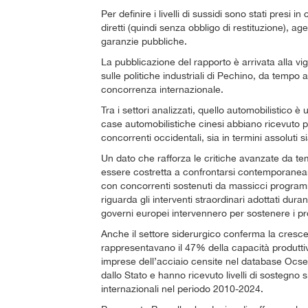
Per definire i livelli di sussidi sono stati presi i
diretti (quindi senza obbligo di restituzione), age
garanzie pubbliche.
La pubblicazione del rapporto è arrivata alla vigil
sulle politiche industriali di Pechino, da tempo 
concorrenza internazionale.
Tra i settori analizzati, quello automobilistico 
case automobilistiche cinesi abbiano ricevuto per
concorrenti occidentali, sia in termini assoluti sia
Un dato che rafforza le critiche avanzate da te
essere costretta a confrontarsi contemporanea
con concorrenti sostenuti da massicci programm
riguarda gli interventi straordinari adottati dura
governi europei intervennero per sostenere i pro
Anche il settore siderurgico conferma la cresce
rappresentavano il 47% della capacità produttiv
imprese dell’acciaio censite nel database Ocse. 
dallo Stato e hanno ricevuto livelli di sostegno 
internazionali nel periodo 2010-2024.