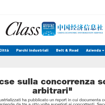
Città
Parchi industriali
Belt & Road
Azienda
Ocse sulla concorrenza so
arbitrari"
ustrializzati ha pubblicato un report in cui documenta co
 aziende da tre a otto volte superiori ai concorrenti. S