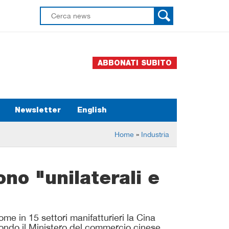
ABBONATI SUBITO
Newsletter
English
Home
»
Industria
no "unilaterali e
me in 15 settori manifatturieri la Cina
econdo il Ministero del commercio cinese