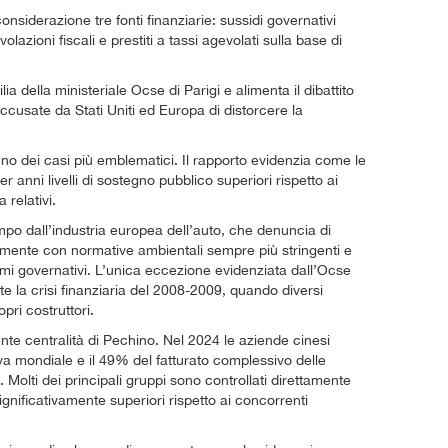
n considerazione tre fonti finanziarie: sussidi governativi
volazioni fiscali e prestiti a tassi agevolati sulla base di
ia della ministeriale Ocse di Parigi e alimenta il dibattito
accusate da Stati Uniti ed Europa di distorcere la
è uno dei casi più emblematici. Il rapporto evidenzia come le
 anni livelli di sostegno pubblico superiori rispetto ai
 relativi.
mpo dall’industria europea dell’auto, che denuncia di
mente con normative ambientali sempre più stringenti e
i governativi. L’unica eccezione evidenziata dall’Ocse
nte la crisi finanziaria del 2008-2009, quando diversi
pri costruttori.
nte centralità di Pechino. Nel 2024 le aziende cinesi
a mondiale e il 49% del fatturato complessivo delle
Molti dei principali gruppi sono controllati direttamente
significativamente superiori rispetto ai concorrenti