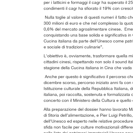
per i latticini e formaggi il cagr ha superato i
condimenti il cagr ha sfiorato il 19% con cres
Nulla toglie al valore di questi numeri il fatto c
300 milioni di euro e che nel complesso la quota 
0,6% del mercato agroalimentare cinese. Emerge 
conquistando una base solida e significativa in 
Cucina italiana da parte dell'Unesco come patri
e sociale di tradizioni culinarie”.
L'obiettivo è, ovviamente, trasformare quella 
cittadini cinesi, rispettando non solo il sound it
stagione della Cucina italiana in Cina che vada
Anche per questo è significativo il percorso che 
dicembre scorso, percorso iniziato anni fa con u
Istituzione culturale della Repubblica Italiana, 
italiana, poi raccolta, sostenuta e formalizzata d
concerto con il Ministero della Cultura e quello 
Alla preparazione del dossier hanno lavorato M
di Storia dell’alimentazione, e Pier Luigi Petril
dell’Unesco ed esperto nelle relative procedu
sfida non facile per culture motivazionali differe