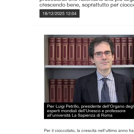
crescendo bene, soprattutto per cioccola
18/12/2025 12:04
Pier Luigi Petrillo, presidente dell’Organo degl
esperti mondiali dell’Unesco e professore
all'università La Sapienza di Roma
Per il cioccolato, la crescita nell'ultimo anno h