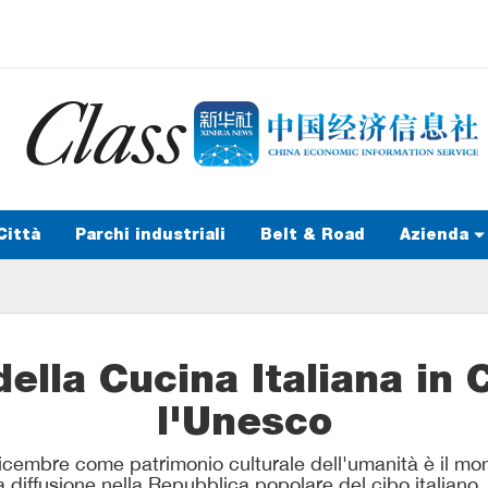
Città
Parchi industriali
Belt & Road
Azienda
ella Cucina Italiana in C
l'Unesco
dicembre come patrimonio culturale dell'umanità è il mo
 diffusione nella Repubblica popolare del cibo italiano. 