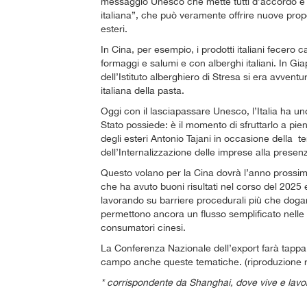
messaggio Unesco che mette tutti d’accordo è pr
italiana”, che può veramente offrire nuove prop
esteri.
In Cina, per esempio, i prodotti italiani fecero 
formaggi e salumi e con alberghi italiani. In Gia
dell’Istituto alberghiero di Stresa si era avventu
italiana della pasta.
Oggi con il lasciapassare Unesco, l’Italia ha u
Stato possiede: è il momento di sfruttarlo a pie
degli esteri Antonio Tajani in occasione della t
dell’Internalizzazione delle imprese alla presenz
Questo volano per la Cina dovrà l’anno prossimo 
che ha avuto buoni risultati nel corso del 2025 
lavorando su barriere procedurali più che doganal
permettono ancora un flusso semplificato nelle te
consumatori cinesi.
La Conferenza Nazionale dell’export farà tappa 
campo anche queste tematiche. (riproduzione r
* corrispondente da Shanghai, dove vive e lavo