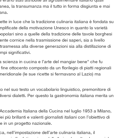
erano stati attribuite all’agroalimentare italiano quali
rranea, la transumanza ma il tutto in forma disgiunta e mai
iana.
tte in luce che la tradizione culinaria italiana è fondata su
mplificate della motivazione Unesco in quanto la varietà
li popolari sino a quelle della tradizione delle tavole borghesi
te cornice nella trasmissione dei saperi, sia a livello
rasmessa alla diverse generazioni sia alla distillazione di
i significativi.
La scienza in cucina e l’arte del mangiar bene" che fu
fine ottocento composto da un florilegio di piatti regionali
a meridionale (le sue ricette si fermavano al Lazio) ma
 nel suo testo un vocabolario linguistico, premonitore di
versi dialetti. Per questo la gastronomia italiana merita un
Accademia Italiana della Cucina nel luglio 1953 a Milano,
ù brillanti e valenti giornalisti italiani con l’obiettivo di
ire in un progetto nazionale.
, nell’impostazione dell’arte culinaria italiana, il