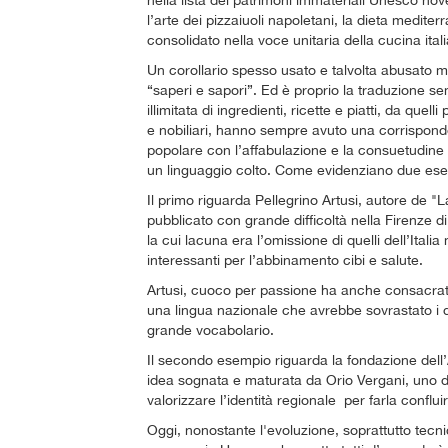
nella lista dei patrimoni immateriali Unesco nove 
l’arte dei pizzaiuoli napoletani, la dieta medite
consolidato nella voce unitaria della cucina ital
Un corollario spesso usato e talvolta abusato me
“saperi e sapori”. Ed è proprio la traduzione se
illimitata di ingredienti, ricette e piatti, da quel
e nobiliari, hanno sempre avuto una corrisponden
popolare con l’affabulazione e la consuetudine t
un linguaggio colto. Come evidenziano due esemp
Il primo riguarda Pellegrino Artusi, autore de "
pubblicato con grande difficoltà nella Firenze di 
la cui lacuna era l’omissione di quelli dell’Itali
interessanti per l’abbinamento cibi e salute.
Artusi, cuoco per passione ha anche consacrato
una lingua nazionale che avrebbe sovrastato i di
grande vocabolario.
Il secondo esempio riguarda la fondazione dell’
idea sognata e maturata da Orio Vergani, uno dei pi
valorizzare l’identità regionale per farla conflu
Oggi, nonostante l'evoluzione, soprattutto tecnica