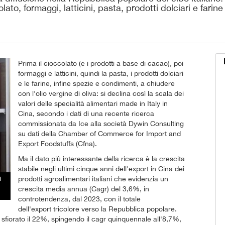
to, formaggi, latticini, pasta, prodotti dolciari e farine
Prima il cioccolato (e i prodotti a base di cacao), poi
formaggi e latticini, quindi la pasta, i prodotti dolciari
e le farine, infine spezie e condimenti, a chiudere
con l'olio vergine di oliva: si declina così la scala dei
valori delle specialità alimentari made in Italy in
Cina, secondo i dati di una recente ricerca
commissionata da Ice alla società Dywin Consulting
su dati della Chamber of Commerce for Import and
Export Foodstuffs (Cfna).
Ma il dato più interessante della ricerca è la crescita
stabile negli ultimi cinque anni dell'export in Cina dei
i
prodotti agroalimentari italiani che evidenzia un
crescita media annua (Cagr) del 3,6%, in
controtendenza, dal 2023, con il totale
dell'export tricolore verso la Repubblica popolare.
a sfiorato il 22%, spingendo il cagr quinquennale all'8,7%,