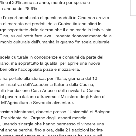
l 25% e il 30% anno su anno, mentre per spezie e
cita annua del 28,6%.
he l'export combinato di questi prodotti in Cina non arrivi a
di mercato dei prodotti della Cucina italiana sfiori lo
soprattutto dalla ricerca che il cibo made in Italy si sta
Cina, su cui potrà fare leva il recente riconoscimento della
monio culturale dell’umanità in quanto “miscela culturale
miscela culturale in conoscenze e consumi da parte dei
aliano, ma soprattutto la qualità, per aprire una nuova
 ben oltre l'accoppiata pizza e mozzarella.
ha portato alla storica, per l'Italia, giornata del 10
n’iniziativa dell’Accademia Italiana della Cucina,
della Fondazione Casa Artusi e della rivista La Cucina
al governo italiano attraverso il Ministero degli Esteri di
dell’Agricoltura e Sovranità alimentare.
assimo Montanari, docente presso l’Università di Bologna
lo, Presidente dell’Organo degli esperti mondiali
re, unendo sinergie che hanno permesso di vincere una
nti anche perché, fino a ora, delle 21 tradizioni iscritte