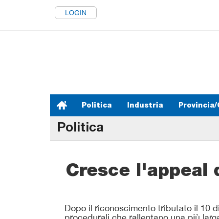
LOGIN
Politica
Industria
Provincia/
Politica
Cresce l'appeal d
Dopo il riconoscimento tributato il 10 
procedurali che rallentano una più larga