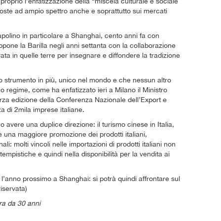
oprio l’enfatizzazione della “miscela culturale e sociale
oste ad ampio spettro anche e soprattutto sui mercati
capolino in particolare a Shanghai, cento anni fa con
ppone la Barilla negli anni settanta con la collaborazione
rata in quelle terre per insegnare e diffondere la tradizione
no strumento in più, unico nel mondo e che nessun altro
no regime, come ha enfatizzato ieri a Milano il Ministro
erza edizione della Conferenza Nazionale dell’Export e
a di 2mila imprese italiane.
avere una duplice direzione: il turismo cinese in Italia,
e una maggiore promozione dei prodotti italiani,
i: molti vincoli nelle importazioni di prodotti italiani non
mpistiche e quindi nella disponibilità per la vendita ai
l’anno prossimo a Shanghai: si potrà quindi affrontare sul
iservata)
ra da 30 anni