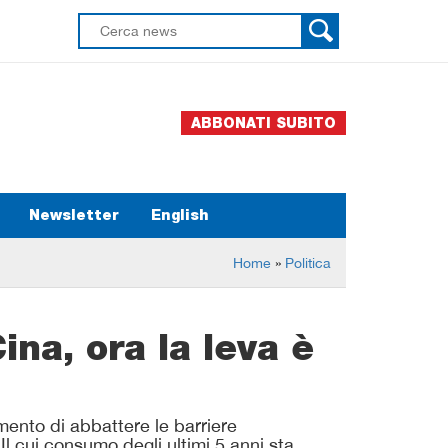
ABBONATI SUBITO
Newsletter
English
Home
»
Politica
ina, ora la leva è
mento di abbattere le barriere
Il cui consumo degli ultimi 5 anni sta