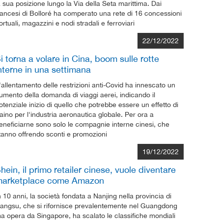
a sua posizione lungo la Via della Seta marittima. Dai
rancesi di Bolloré ha comperato una rete di 16 concessioni
ortuali, magazzini e nodi stradali e ferroviari
22/12/2022
i torna a volare in Cina, boom sulle rotte
nterne in una settimana
'allentamento delle restrizioni anti-Covid ha innescato un
umento della domanda di viaggi aerei, indicando il
otenziale inizio di quello che potrebbe essere un effetto di
raino per l'industria aeronautica globale. Per ora a
eneficiarne sono solo le compagnie interne cinesi, che
tanno offrendo sconti e promozioni
19/12/2022
hein, il primo retailer cinese, vuole diventare
arketplace come Amazon
n 10 anni, la società fondata a Nanjing nella provincia di
iangsu, che si rifornisce prevalentemente nel Guangdong
a opera da Singapore, ha scalato le classifiche mondiali