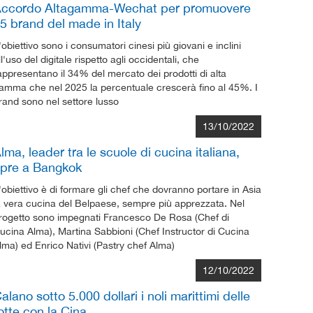
ccordo Altagamma-Wechat per promuovere
5 brand del made in Italy
'obiettivo sono i consumatori cinesi più giovani e inclini
ll'uso del digitale rispetto agli occidentali, che
appresentano il 34% del mercato dei prodotti di alta
amma che nel 2025 la percentuale crescerà fino al 45%. I
rand sono nel settore lusso
13/10/2022
lma, leader tra le scuole di cucina italiana,
pre a Bangkok
'obiettivo è di formare gli chef che dovranno portare in Asia
a vera cucina del Belpaese, sempre più apprezzata. Nel
rogetto sono impegnati Francesco De Rosa (Chef di
ucina Alma), Martina Sabbioni (Chef Instructor di Cucina
lma) ed Enrico Nativi (Pastry chef Alma)
12/10/2022
alano sotto 5.000 dollari i noli marittimi delle
otte con la Cina