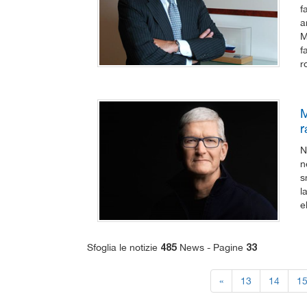
f
a
M
f
r
M
r
N
n
s
l
e
Sfoglia le notizie
News - Pagine
485
33
«
13
14
1