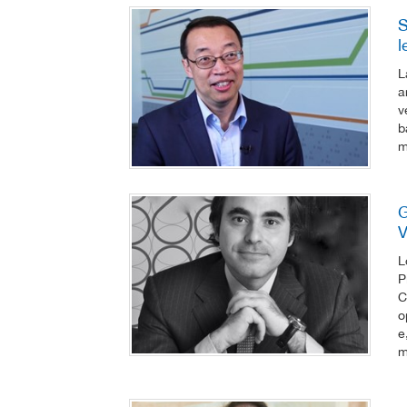
S
l
L
a
v
b
m
G
V
L
P
C
o
e
m