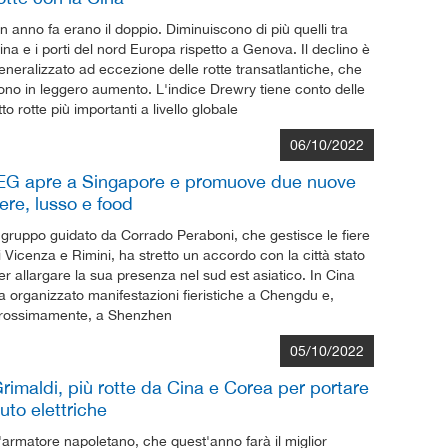
n anno fa erano il doppio. Diminuiscono di più quelli tra
ina e i porti del nord Europa rispetto a Genova. Il declino è
eneralizzato ad eccezione delle rotte transatlantiche, che
ono in leggero aumento. L'indice Drewry tiene conto delle
tto rotte più importanti a livello globale
06/10/2022
EG apre a Singapore e promuove due nuove
iere, lusso e food
l gruppo guidato da Corrado Peraboni, che gestisce le fiere
i Vicenza e Rimini, ha stretto un accordo con la città stato
er allargare la sua presenza nel sud est asiatico. In Cina
a organizzato manifestazioni fieristiche a Chengdu e,
rossimamente, a Shenzhen
05/10/2022
rimaldi, più rotte da Cina e Corea per portare
uto elettriche
'armatore napoletano, che quest'anno farà il miglior