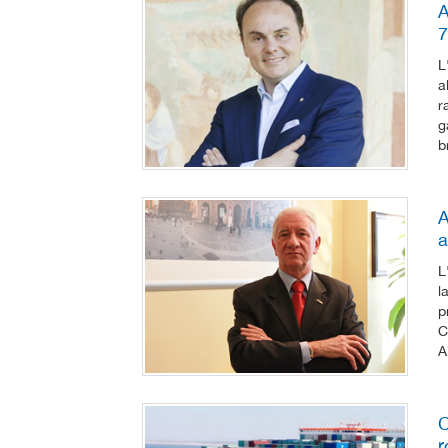
A
7
L
a
r
g
b
A
a
L
l
p
C
A
C
r