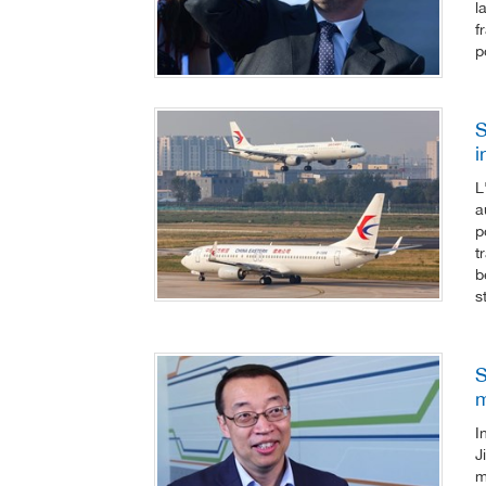
l
f
p
S
i
L
a
p
t
b
s
S
m
I
J
m