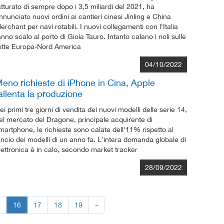
atturato di sempre dopo i 3,5 miliardi del 2021, ha
nnunciato nuovi ordini ai cantieri cinesi Jinling e China
erchant per navi rotabili. I nuovi collegamenti con l'Italia
anno scalo al porto di Gioia Tauro. Intanto calano i noli sulle
otte Europa-Nord America
04/10/2022
eno richieste di iPhone in Cina, Apple
allenta la produzione
ei primi tre giorni di vendita dei nuovi modelli delle serie 14,
el mercato del Dragone, principale acquirente di
martphone, le richieste sono calate dell'11% rispetto al
ancio dei modelli di un anno fa. L'intera domanda globale di
lettronica è in calo, secondo market tracker
28/09/2022
5
16
17
18
19
»