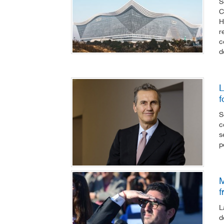
S
C
H
r
c
d
L
f
S
c
s
p
M
f
L
d