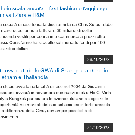
hein scala ancora il fast fashion e raggiunge
e rivali Zara e H&M
a società cinese fondata dieci anni fa da Chris Xu potrebbe
rrivare quest'anno a fatturare 30 miliardi di dollari
endendo vestiti per donna in e-commerce a prezzi ultra
assi. Quest'anno ha raccolto sul mercato fondi per 100
iliardi di dollari
28/10/2022
li avvocati della GWA di Shanghai aprono in
ietnam e Thailandia
o studio avviato nella città cinese nel 2004 da Giovanni
isacane avvierà in novembre due nuovi desk a Ho Ci Minh
ity e Bangkok per aiutare le aziende italiane a cogliere le
pportunità nei mercati del sud est asiatico in forte crescita
, a differenza della Cina, con ampie possibilità di
ovimento
21/10/2022