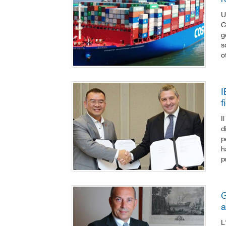
U
C
g
s
o
I
f
I
d
p
h
p
G
a
L