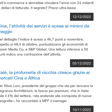
ell'e-commerce e dovrebbe chiudere l'anno con 24 miliardi
i dollari di fatturato. Il segreto? Prezzi ultra-bassi
12/12/2022
ina, l'attività dei servizi è scesa ai minimi da
aggio
el dettaglio l'indice è sceso a 46,7 punti a novembre,
ispetto ai 48,4 di ottobre, puntualizzano gli economisti di
aixin Media Co. e S&P Global. Una lettura inferiore a 50
unti indica una contrazione dell'attività.
05/12/2022
alé, la profumeria di nicchia cresce grazie ai
ercati Cina e Africa
er Silvio Levi, presidente del gruppo che sta per lanciare la
ragranza Archilibrium, la fascia più premium, che in Italia
ale il 4% del settore, «sta andando alla conquista di nuove
eografie», ha raccontato a MFF il manager
10/11/2022