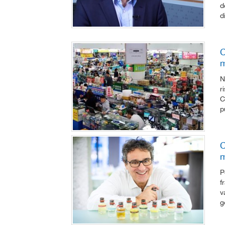
d
d
C
m
N
r
C
p
C
m
P
f
v
g