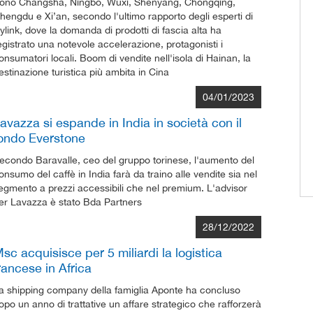
ono Changsha, Ningbo, Wuxi, Shenyang, Chongqing,
hengdu e Xi’an, secondo l'ultimo rapporto degli esperti di
ylink, dove la domanda di prodotti di fascia alta ha
egistrato una notevole accelerazione, protagonisti i
onsumatori locali. Boom di vendite nell'isola di Hainan, la
estinazione turistica più ambita in Cina
04/01/2023
avazza si espande in India in società con il
ondo Everstone
econdo Baravalle, ceo del gruppo torinese, l'aumento del
onsumo del caffè in India farà da traino alle vendite sia nel
egmento a prezzi accessibili che nel premium. L'advisor
er Lavazza è stato Bda Partners
28/12/2022
sc acquisisce per 5 miliardi la logistica
rancese in Africa
a shipping company della famiglia Aponte ha concluso
opo un anno di trattative un affare strategico che rafforzerà