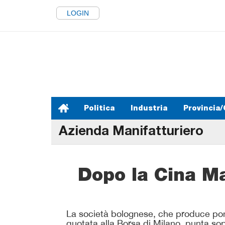
LOGIN
Politica
Industria
Provincia/
Azienda Manifatturiero
Dopo la Cina Ma
La società bolognese, che produce pom
quotata alla Borsa di Milano, punta sopr