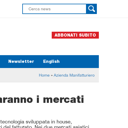
ABBONATI SUBITO
Newsletter
English
Home
»
Azienda Manifatturiero
aranno i mercati
tecnologia sviluppata in house,
i del fatturato. Nei due mercati asiatici