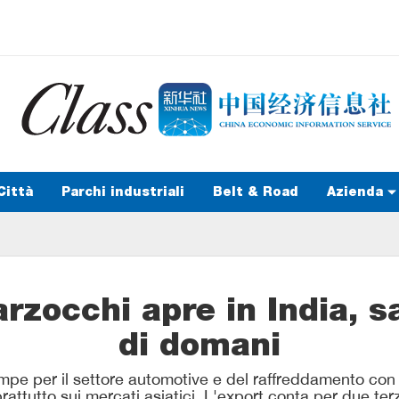
Città
Parchi industriali
Belt & Road
Azienda
rzocchi apre in India, s
di domani
pe per il settore automotive e del raffreddamento con 
attutto sui mercati asiatici. L'export conta per due terz