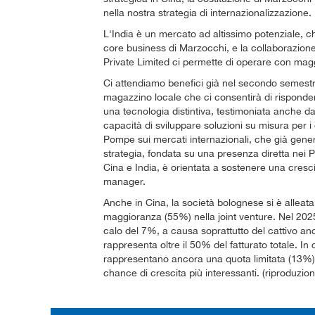
nella nostra strategia di internazionalizzazione.
L'India è un mercato ad altissimo potenziale, che
core business di Marzocchi, e la collaborazion
Private Limited ci permette di operare con maggi
Ci attendiamo benefici già nel secondo semestre
magazzino locale che ci consentirà di risponder
una tecnologia distintiva, testimoniata anche dal
capacità di sviluppare soluzioni su misura per i
Pompe sui mercati internazionali, che già gener
strategia, fondata su una presenza diretta nei Pa
Cina e India, è orientata a sostenere una cresci
manager.
Anche in Cina, la società bolognese si è alleata
maggioranza (55%) nella joint venture. Nel 2025 i
calo del 7%, a causa soprattutto del cattivo 
rappresenta oltre il 50% del fatturato totale. In 
rappresentano ancora una quota limitata (13%)
chance di crescita più interessanti. (riproduzion