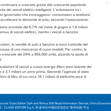
 continuerà a crescere grazie alla crescente popolarità
ita dei veicoli elettrici intelligenti. L'entusiasmo tra i
tivi governativi che incoraggiano i consumatori a sostituire
 ad accelerare la domanda di auto, secondo l'associazione.
a sono scivolate del 6,7% nel mese di giugno a 1,8 milioni
nua di veicoli elettrici, mentre i veicoli a benzina
ation, le vendite di auto a benzina si sono contratte del
 causa di una mancanza di nuovi modelli. Per contro, le
o cresciute del 29% a 856.000 unità, alzando la quota di
a.
icolazioni di veicoli a nuova energia (Nev) sono balzate del
tto a 3,1 milioni un anno prima. Secondo l'agenzia di stato
ni di Nev, di cui circa 18,1 milioni di elettriche pure (il
Source): Class Editori SpA and Xinhua Silk Road Information Service, China Econom
：CLASS EDITORI S.p.A. 和 新华社中国经济信息社“新华丝路”平台