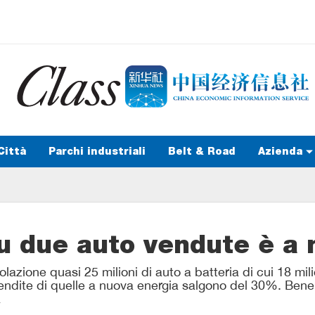
Città
Parchi industriali
Belt & Road
Azienda
su due auto vendute è a 
azione quasi 25 milioni di auto a batteria di cui 18 milio
 vendite di quelle a nuova energia salgono del 30%. Bene
a