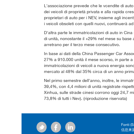
L'associazione prevede che le vcendite di auto
dei veicoli di proprietà privata e alla rapida cresc
proprietari di auto per i NEV, insieme agli incen
i veicoli obsoleti con quelli nuovi, continuerà
D'altra parte le immatricolazioni di auto in Cin
di unità, nonostante il +29% nel mese su base an
arretrano per il terzo mese consecutivo.
In base ai dati della China Passenger Car Associ
27% a 910.000 unità il mese scorso, in parte a
immatricolazioni di veicoli a nuova energia son
mercato al 48% dal 35% circa di un anno prim
Nel primo semestre dell'anno, inoltre, le immatr
39,4%, con 4,4 milioni di unità registrate rispe
Xinhua, sulle strade cinesi corrono oggi 24,7 milio
73,8% di tutti i Nev). (riproduzione riservata)
Fonti (
信息来源