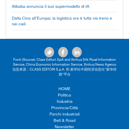
Alibaba annuncia il suo supermodello di IA
Dalla Cina all’Europa: la logistica ora è tutta via treno e
nei cieli
Fonti (Source): Class Editori SpA and Xinhua Silk Road Information
Service, China Economic Information Service, Xinhua News Agency
信息来源：CLASS EDITORI S.p.A. 和 新华社中国经济信息社“新华丝
路”平台
HOME
Politica
Industria
Provincia/Città
Parchi industriali
Belt & Road
Newsletter