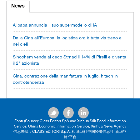
News
Alibaba annuncia il suo supermodello di IA
Dalla Cina all’Europa: la logistica ora è tutta via treno e
nei cieli
Sinochem vende al ceco Strnad il 14% di Pirelli e diventa
il 2° azionista
Cina, contrazione della manifattura in luglio, hitech in
controtendenza
Fonti (Source): Class Editori SpA and Xinhua Silk Road Information
Service, China Economic Information Service, Xinhua News Agency
信息来源：CLASS EDITORI S.p.A. 和 新华社中国经济信息社“新华丝
路”平台