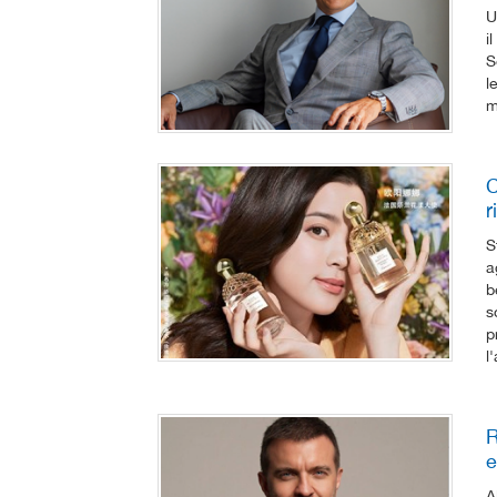
U
i
S
l
m
C
r
S
a
b
s
p
l
R
e
A