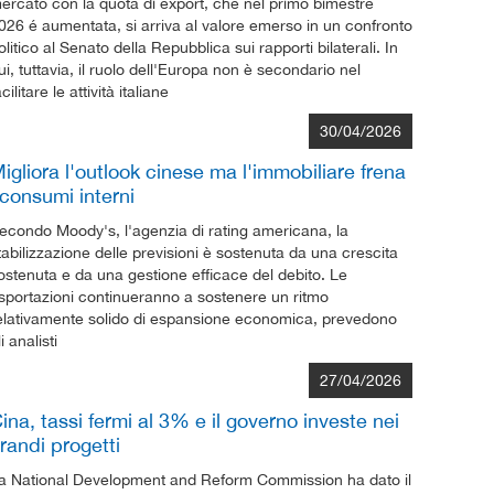
ercato con la quota di export, che nel primo bimestre
026 é aumentata, si arriva al valore emerso in un confronto
olitico al Senato della Repubblica sui rapporti bilaterali. In
ui, tuttavia, il ruolo dell'Europa non è secondario nel
acilitare le attività italiane
30/04/2026
igliora l'outlook cinese ma l'immobiliare frena
 consumi interni
econdo Moody's, l'agenzia di rating americana, la
tabilizzazione delle previsioni è sostenuta da una crescita
ostenuta e da una gestione efficace del debito. Le
sportazioni continueranno a sostenere un ritmo
elativamente solido di espansione economica, prevedono
li analisti
27/04/2026
ina, tassi fermi al 3% e il governo investe nei
randi progetti
a National Development and Reform Commission ha dato il