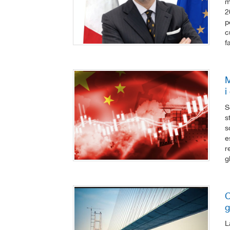
m
2
p
c
f
M
i
S
s
s
e
r
g
C
g
L