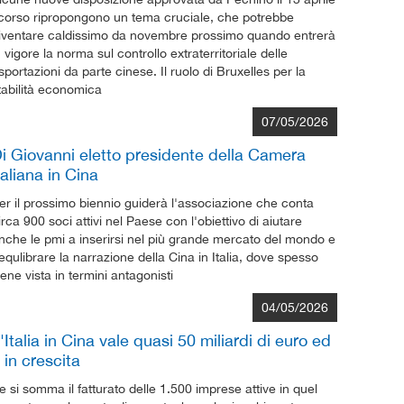
corso ripropongono un tema cruciale, che potrebbe
iventare caldissimo da novembre prossimo quando entrerà
n vigore la norma sul controllo extraterritoriale delle
sportazioni da parte cinese. Il ruolo di Bruxelles per la
tabilità economica
07/05/2026
i Giovanni eletto presidente della Camera
taliana in Cina
er il prossimo biennio guiderà l'associazione che conta
irca 900 soci attivi nel Paese con l'obiettivo di aiutare
nche le pmi a inserirsi nel più grande mercato del mondo e
iequlibrare la narrazione della Cina in Italia, dove spesso
iene vista in termini antagonisti
04/05/2026
'Italia in Cina vale quasi 50 miliardi di euro ed
 in crescita
e si somma il fatturato delle 1.500 imprese attive in quel