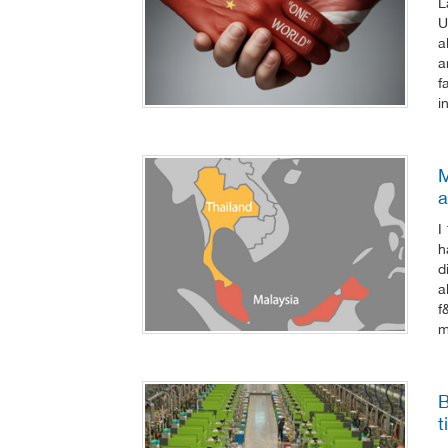
L
U
a
a
f
i
M
a
I
h
d
a
f
m
B
t