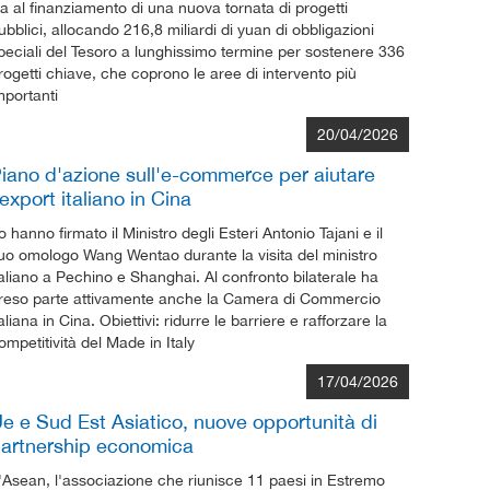
ia al finanziamento di una nuova tornata di progetti
ubblici, allocando 216,8 miliardi di yuan di obbligazioni
peciali del Tesoro a lunghissimo termine per sostenere 336
rogetti chiave, che coprono le aree di intervento più
mportanti
20/04/2026
iano d'azione sull'e-commerce per aiutare
'export italiano in Cina
o hanno firmato il Ministro degli Esteri Antonio Tajani e il
uo omologo Wang Wentao durante la visita del ministro
taliano a Pechino e Shanghai. Al confronto bilaterale ha
reso parte attivamente anche la Camera di Commercio
taliana in Cina. Obiettivi: ridurre le barriere e rafforzare la
ompetitività del Made in Italy
17/04/2026
e e Sud Est Asiatico, nuove opportunità di
artnership economica
'Asean, l'associazione che riunisce 11 paesi in Estremo