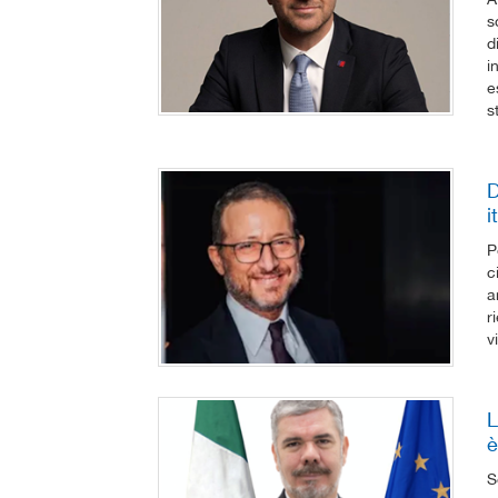
s
d
i
e
s
D
i
P
c
a
r
v
L
è
S