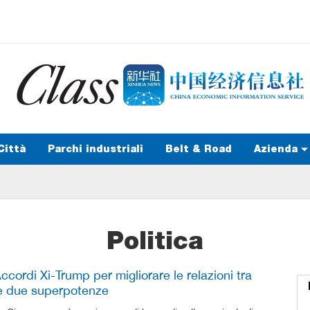
Città
Parchi industriali
Belt & Road
Azienda
Politica
ccordi Xi-Trump per migliorare le relazioni tra
e due superpotenze