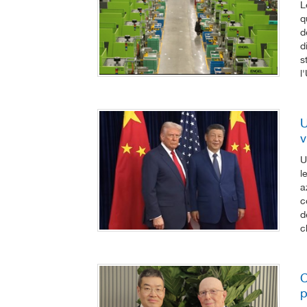
L
q
d
d
s
l
U
v
U
l
a
c
d
c
C
p