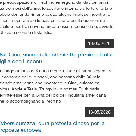
e preoccupazioni di Pechino emergono dai dati dei primi
uattro mesi dell'anno: lo squilibrio interno tra forte offerta e
ebole domanda rimane acuto, alcune imprese incontrano
ifficoltà operative e le basi per una crescita economica
tabile e positiva devono ancora essere consolidate, avverte
'Ufficio nazionale di statistica
18/05/2026
sa-Cina, scambi di cortesie tra presidenti alla
igilia degli incontri
n lungo articolo di Xinhua mette in luce gli stretti legami tra
e economie dei due paesi, che passano dalle 80 mila
ziende americane che investono in Cina, guidate dai
olossi Apple e Tesla. Trump in un post su Truth parla
ell'interesse per la Cina dei big dell'industria americana
he lo accompagnano a Pechino
13/05/2026
ybersicurezza, dura protesta cinese per la
roposta europea