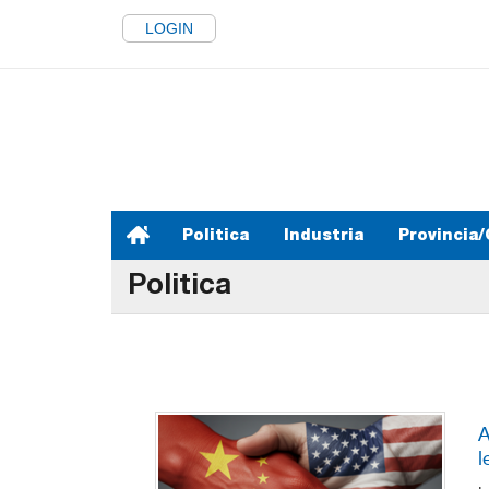
LOGIN
Politica
Industria
Provincia/
Politica
A
l