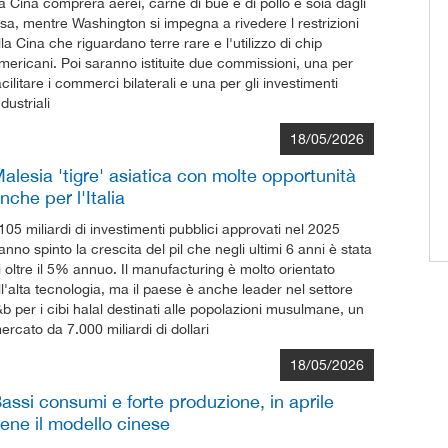
a Cina comprerà aerei, carne di bue e di pollo e soia dagli
sa, mentre Washington si impegna a rivedere l restrizioni
lla Cina che riguardano terre rare e l'utilizzo di chip
mericani. Poi saranno istituite due commissioni, una per
acilitare i commerci bilaterali e una per gli investimenti
ndustriali
18/05/2026
alesia 'tigre' asiatica con molte opportunità
nche per l'Italia
 105 miliardi di investimenti pubblici approvati nel 2025
anno spinto la crescita del pil che negli ultimi 6 anni è stata
i oltre il 5% annuo. Il manufacturing è molto orientato
ll'alta tecnologia, ma il paese è anche leader nel settore
&b per i cibi halal destinati alle popolazioni musulmane, un
ercato da 7.000 miliardi di dollari
18/05/2026
assi consumi e forte produzione, in aprile
iene il modello cinese