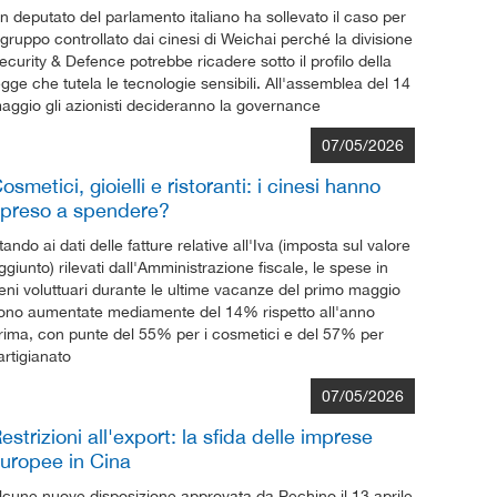
n deputato del parlamento italiano ha sollevato il caso per
l gruppo controllato dai cinesi di Weichai perché la divisione
ecurity & Defence potrebbe ricadere sotto il profilo della
egge che tutela le tecnologie sensibili. All'assemblea del 14
aggio gli azionisti decideranno la governance
07/05/2026
osmetici, gioielli e ristoranti: i cinesi hanno
ipreso a spendere?
tando ai dati delle fatture relative all'Iva (imposta sul valore
ggiunto) rilevati dall'Amministrazione fiscale, le spese in
eni voluttuari durante le ultime vacanze del primo maggio
ono aumentate mediamente del 14% rispetto all'anno
rima, con punte del 55% per i cosmetici e del 57% per
'artigianato
07/05/2026
estrizioni all'export: la sfida delle imprese
uropee in Cina
lcune nuove disposizione approvata da Pechino il 13 aprile