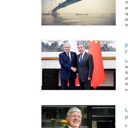
v
p
s
p
i
P
l
L
s
i
p
i
c
U
p
L