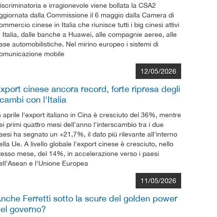
iscriminatoria e irragionevole viene bollata la CSA2
ggiornata dalla Commissione il 6 maggio dalla Camera di
ommercio cinese in Italia che riunisce tutti i big cinesi attivi
n Italia, dalle banche a Huawei, alle compagnie aeree, alle
ase automobilistiche. Nel mirino europeo i sistemi di
omunicazione mobile
12/05/2026
xport cinese ancora record, forte ripresa degli
cambi con l'Italia
n aprile l'export italiano in Cina è cresciuto del 36%, mentre
ei primi quattro mesi dell'anno l'interscambio tra i due
aesi ha segnato un +21,7%, il dato più rilevante all'interno
ella Ue. A livello globale l'export cinese è cresciuto, nello
tesso mese, del 14%, in accelerazione verso i paesi
ell'Asean e l'Unione Europea
11/05/2026
nche Ferretti sotto la scure del golden power
el governo?