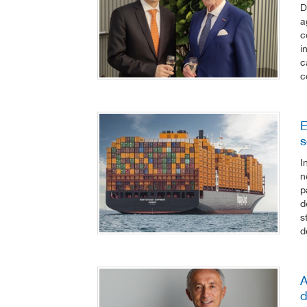
D
a
c
i
c
c
E
s
I
n
p
d
s
d
A
d